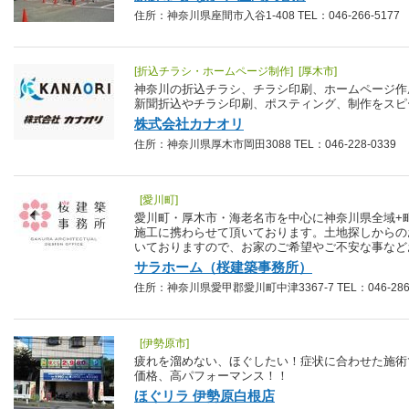
住所：神奈川県座間市入谷1-408 TEL：046-266-5177
[折込チラシ・ホームページ制作] [厚木市]
神奈川の折込チラシ、チラシ印刷、ホームページ作
新聞折込やチラシ印刷、ポスティング、制作をスピ
株式会社カナオリ
住所：神奈川県厚木市岡田3088 TEL：046-228-0339
[愛川町]
愛川町・厚木市・海老名市を中心に神奈川県全域+
施工に携わらせて頂いております。土地探しからの
いておりますので、お家のご希望やご不安な事など
サラホーム（桜建築事務所）
住所：神奈川県愛甲郡愛川町中津3367-7 TEL：046-286-
[伊勢原市]
疲れを溜めない、ほぐしたい！症状に合わせた施術
価格、高パフォーマンス！！
ほぐリラ 伊勢原白根店