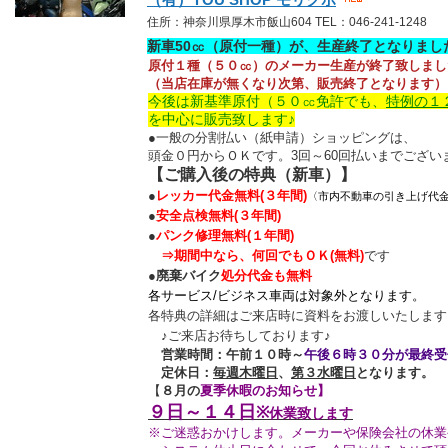
住所：神奈川県厚木市飯山604 TEL：046-241-1248
新車50㏄（原付一種）が、生産終了となりまし
原付１種（５０㏄）のメーカー生産が終了致しまし
（当店在庫が無くなり次第、販売終了となります）
今後は新基準原付（５０㏄免許でも、
特例の１
を中心に販売致します♪
●一般の分割払い（紙申請）ショッピングは、
頭金０円からＯＫです。3回～60回払いまでござい
【ご購入後の特典（新車）】
●
レッカー代金無料
(３年間)
〈市内不動車の引き上げ代
●
安全点検無料
(３年間)
●
パンク修理無料
(１年間)
⇒
期間中なら、何回でもＯＫ(無料)
です
●
廃棄バイク
処分代金も無料
各サービス/ビジネス車両は対象外となります。
各特典の詳細はご来店時に資料をお渡しいたします
♪ご来店お待ちしております♪
営業時間：午前１０時～
午後６時３０分が最終受
定休日：
毎週木曜日
、
第３水曜日
となります。
【
８月の
夏季休暇のお知らせ】
９日～１４日
※
休業致します
※ご迷惑おかけします。メーカーや保険会社の休業