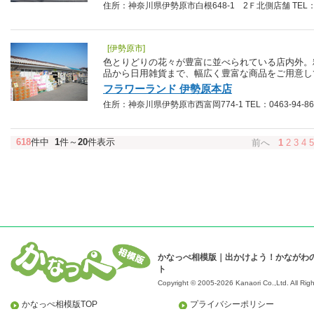
住所：神奈川県伊勢原市白根648-1 2Ｆ北側店舗 TEL：046
[伊勢原市]
色とりどりの花々が豊富に並べられている店内外。
品から日用雑貨まで、幅広く豊富な商品をご用意し
フラワーランド 伊勢原本店
住所：神奈川県伊勢原市西富岡774-1 TEL：0463-94-86
618
件中
1
件～
20
件表示
前へ
1
2
3
4
5
かなっぺ相模版｜出かけよう！かながわ
ト
Copyright © 2005-2026 Kanaori Co.,Ltd.
All Rig
かなっぺ相模版TOP
プライバシーポリシー