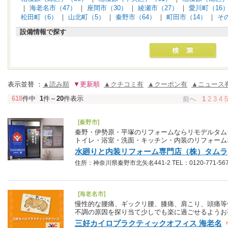
｜
海老名市（47）
｜
座間市（30）
｜
綾瀬市（27）
｜
愛川町（16
松田町（6）
｜
山北町（5）
｜
秦野市（64）
｜
町田市（14）
｜
そ
設備情報で探す
表示並替 ：
▲読み順
▼更新順
▲クチコミ有
▲クーポン有
▲ニュース
618
件中
1
件～
20
件表示
前へ
1
2
3
4
5
[秦野市]
秦野・伊勢原・平塚のリフォームならリモデルタム
トイレ・浴室・洗面・キッチン・内装のリフォーム
水廻りと内装リフォーム専門店（株）タムラ
住所：神奈川県秦野市北矢名441-2 TEL：0120-771-56
[海老名市]
慢性的な腰痛、ギックリ腰、膝痛、肩こり、頭痛等
不調の原因を探り当て少しでも楽に過ごせるようお
三好カイロプラクティックオフィス 海老名