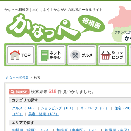
かなっぺ相模版｜出かけよう！かながわの地域ポータルサイト
かなっぺ相模版
>
検索
618
検索結果
件 見つかりました。
カテゴリで探す
グルメ（166）
｜
ショッピング（101）
｜
車・バイク（38）
｜
住宅（28
（50）
｜
美容・健康（185）
エリアで探す
相模原（緑区）（56）
｜
相模原（中央区）（61）
｜
相模原（南区）