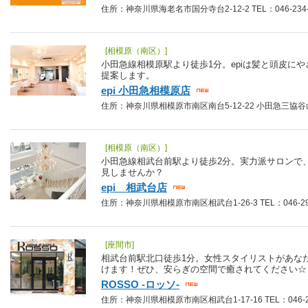
住所：神奈川県海老名市国分寺台2-12-2 TEL：046-234-
[相模原（南区）]
小田急線相模原駅より徒歩1分。epiは髪と頭皮に
提案します。
epi 小田急相模原店
住所：神奈川県相模原市南区南台5-12-22 小田急三協谷山ハイ
[相模原（南区）]
小田急線相武台前駅より徒歩2分。実力派サロンで
見しませんか？
epi 相武台店
住所：神奈川県相模原市南区相武台1-26-3 TEL：046-298
[座間市]
相武台前駅北口徒歩1分。女性スタイリストがあな
けます！ぜひ、安らぎの空間で癒されてください☆
ROSSO -ロッソ-
住所：神奈川県相模原市南区相武台1-17-16 TEL：046-25