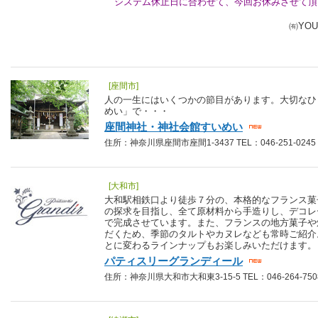
システム休止日に合わせて、今回お休みさせて頂
㈲YOU SHOP 
[座間市]
人の一生にはいくつかの節目があります。大切なひ
めい」で・・・
座間神社・神社会館すいめい
住所：神奈川県座間市座間1-3437 TEL：046-251-0245
[大和市]
大和駅相鉄口より徒歩７分の、本格的なフランス菓
の探求を目指し、全て原材料から手造りし、デコレ
で完成させています。また、フランスの地方菓子や
だくため、季節のタルトやカヌレなども常時ご紹介
とに変わるラインナップもお楽しみいただけます。
パティスリーグランディール
住所：神奈川県大和市大和東3-15-5 TEL：046-264-750