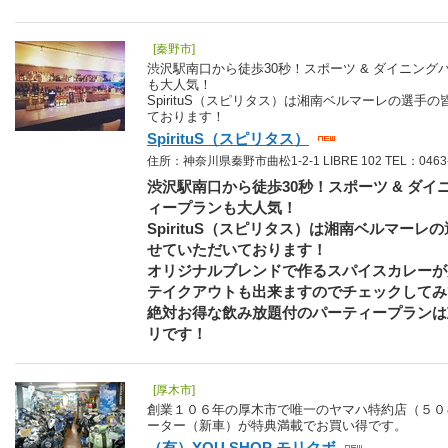
[秦野市]
渋沢駅南口から徒歩30秒！スポーツ & ダイニン
も大人気！
SpirituS（スピリタス）は湘南ベルマーレの選
ております！
SpirituS（スピリタス）
住所：神奈川県秦野市曲松1-2-1 LIBRE 102 TEL：0463-
渋沢駅南口から徒歩30秒！スポーツ & ダ
ィープランも大人気！
SpirituS（スピリタス）は湘南ベルマー
せていただいております！
オリジナルブレンドで作るスパイスカレーが
テイクアウトも出来ますのでチェックしてみ
絶対お得な飲み放題付のパーティープランは
リです！
[厚木市]
創業１０６年の厚木市で唯一のヤマハ特約店（５０
ーター（新車）が特典満載でお買い得です。
（有）YOU SHOP モリクボ