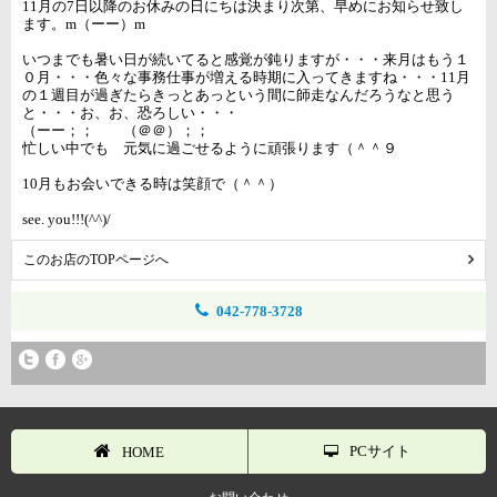
11月の7日以降のお休みの日にちは決まり次第、早めにお知らせ致し
ます。m（ーー）m
いつまでも暑い日が続いてると感覚が鈍りますが・・・来月はもう１
０月・・・色々な事務仕事が増える時期に入ってきますね・・・11月
の１週目が過ぎたらきっとあっという間に師走なんだろうなと思う
と・・・お、お、恐ろしい・・・
（ーー；； （＠＠）；；
忙しい中でも 元気に過ごせるように頑張ります（＾＾９
10月もお会いできる時は笑顔で（＾＾）
see. you!!!(^^)/
このお店のTOPページへ
042-778-3728
PCサイト
HOME