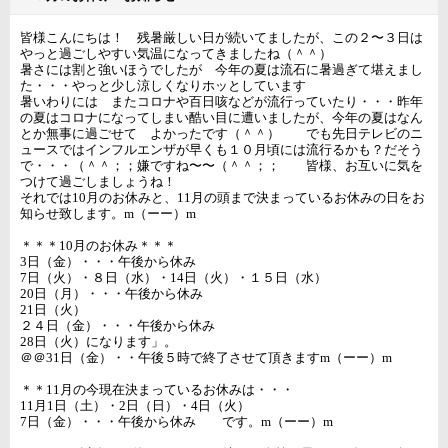
皆様こんにちは！ 残暑厳しい日が続いてましたが、この２〜３日は
やっと過ごしやすい気温になってきましたね（＾＾）
暑さには割と強いほうでしたが 今年の夏は流石に暑過ぎて堪えまし
た・・・やっと少し涼しくなりホッとしています
暑いわりには またコロナや百日咳などが流行っていたり・・・昨年
の夏はコロナになってしまい酷い目に遭いましたが、今年の夏はなん
とか無事に過ごせて よかったです（＾＾） でも先日テレビのニ
ュースではインフルエンザが早くも１０月頃には流行るかも？だそう
で・・・（＾＾；；嫌ですね〜〜（＾＾；； 皆様、お互いに気を
つけて過ごしましょうね！
それでは10月のお休みと、11月の頭まで決まっているお休みの日をお
知らせ致します。m（ーー）m
＊＊＊10月のお休み＊＊＊
3日（金）・・・午後から休み
7日（火）・８日（水）・14日（火）・１５日（水）
20日（月）・・・午後から休み
21日（火）
２４日（金）・・・午後から休み
28日（火）になります」。
＠＠31日（金）・・午後５時で終了させて頂きますm（ーー）m
＊＊11月の今現在決まっているお休みは・・・
11月1日（土）・2日（日）・4日（火）
7日（金）・・・午後から休み です。m（ーー）m