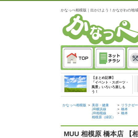
かなっぺ相模版｜出かけよう！かながわの地
【まとめ記事】
「イベント・スポーツ・
風景」いろいろ楽しも
う！
かなっぺ相模版
>
美容・健康
>
リラクゼー
JR横浜線
>
橋本
JR相模線
>
橋本
相模原（緑区）
MUU 相模原 橋本店 