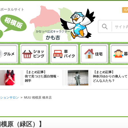
域ポータルサイト
K
【まとめ記事】
【まとめ記事】
街で見つけた面白情報・
神奈川ゆかりの偉人って
雑学
どんな人たち？
ションサロン
>
MUU 相模原 橋本店
【相模原（緑区）】