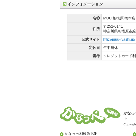
インフォメーション
名称
MUU 相模原 橋本店
〒252-0141
住所
神奈川県相模原市緑区相
公式サイト
http://muu-iyashi.jp/
定休日
年中無休
備考
クレジットカード利
かなっ
ト
Copyrigh
かなっぺ相模版TOP