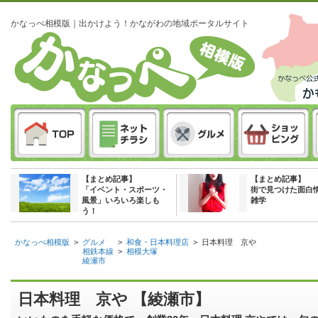
かなっぺ相模版｜出かけよう！かながわの地域ポータルサイト
【まとめ記事】
【まとめ記事】
「イベント・スポーツ・
街で見つけた面白
風景」いろいろ楽しも
雑学
う！
かなっぺ相模版
>
グルメ
>
和食・日本料理店
>
日本料理 京や
相鉄本線
>
相模大塚
綾瀬市
日本料理 京や 【綾瀬市】