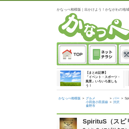
かなっぺ相模版｜出かけよう！かながわの地
【まとめ記事】
「イベント・スポーツ・
風景」いろいろ楽しも
う！
かなっぺ相模版
>
グルメ
>
バー
>
S
小田急小田原線
>
渋沢
秦野市
SpirituS（