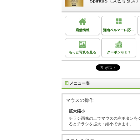
SpirituS（スピ
店舗情報
湘南ベルマーレ応援してます
もっと写真を見る
クーポンＧＥＴ
メニュー表
マウスの操作
拡大縮小
チラシ画像の上でマウスの左ボタンを
るとチラシを拡大・縮小できます。