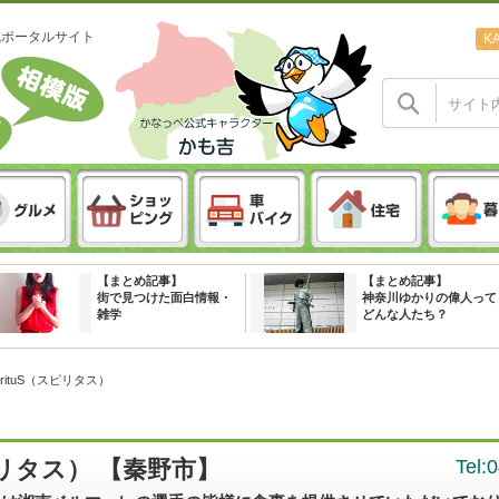
域ポータルサイト
K
【まとめ記事】
【まとめ記事】
街で見つけた面白情報・
神奈川ゆかりの偉人って
雑学
どんな人たち？
pirituS（スピリタス）
スピリタス） 【秦野市】
Tel: