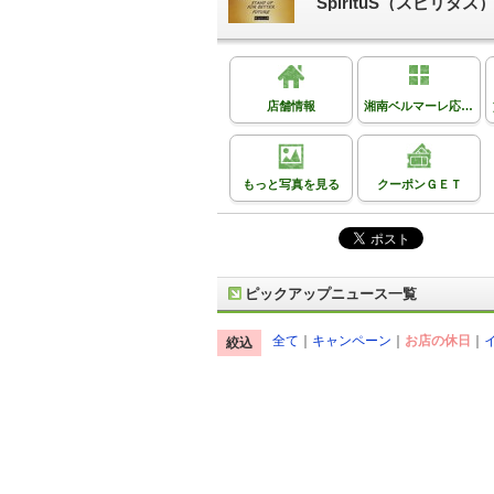
SpirituS（スピ
店舗情報
湘南ベルマーレ応援してます
もっと写真を見る
クーポンＧＥＴ
ピックアップニュース一覧
全て
｜
キャンペーン
｜
お店の休日
｜
絞込