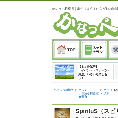
かなっぺ相模版｜出かけよう！かながわの地
【まとめ記事】
「イベント・スポーツ・
風景」いろいろ楽しも
う！
かなっぺ相模版
>
グルメ
>
バー
>
S
小田急小田原線
>
渋沢
秦野市
SpirituS（