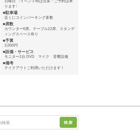
日曜日 〈イベント時は営業・ご予約は承
ります〉
■駐車場
近くにコインパーキング多数
■席数
カウンター6席、テーブル22席、スタンデ
ィングスペース有り
■予算
3,000円
■設備・サービス
モニター2台 DVD マイク 音響設備
■備考
テイクアウトご利用いただけます！