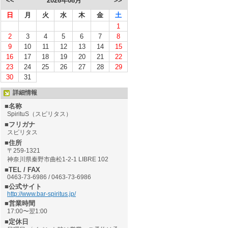
<<
2026年08月
>>
日
月
火
水
木
金
土
1
2
3
4
5
6
7
8
9
10
11
12
13
14
15
16
17
18
19
20
21
22
23
24
25
26
27
28
29
30
31
詳細情報
■名称
SpirituS（スピリタス）
■フリガナ
スピリタス
■住所
〒259-1321
神奈川県秦野市曲松1-2-1 LIBRE 102
■TEL / FAX
0463-73-6986 / 0463-73-6986
■公式サイト
http://www.bar-spiritus.jp/
■営業時間
17:00〜翌1:00
■定休日