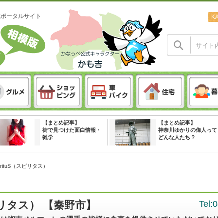
域ポータルサイト
K
【まとめ記事】
【まとめ記事】
街で見つけた面白情報・
神奈川ゆかりの偉人って
雑学
どんな人たち？
pirituS（スピリタス）
スピリタス） 【秦野市】
Tel: