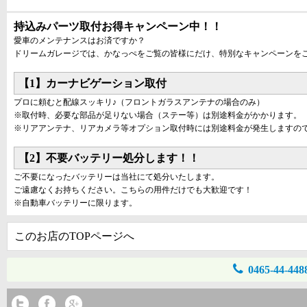
持込みパーツ取付お得キャンペーン中！！
愛車のメンテナンスはお済ですか？
ドリームガレージでは、かなっぺをご覧の皆様にだけ、特別なキャンペーンを
【1】カーナビゲーション取付
プロに頼むと配線スッキリ♪（フロントガラスアンテナの場合のみ）
※取付時、必要な部品が足りない場合（ステー等）は別途料金がかかります。
※リアアンテナ、リアカメラ等オプション取付時には別途料金が発生しますの
【2】不要バッテリー処分します！！
ご不要になったバッテリーは当社にて処分いたします。
ご遠慮なくお持ちください。こちらの用件だけでも大歓迎です！
※自動車バッテリーに限ります。
このお店のTOPページへ
0465-44-448