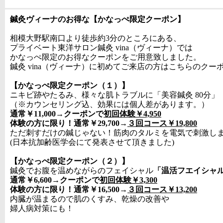
鍼灸ヴィーナのお得な【かなっぺ限定クーポン】
相模大野駅南口より徒歩約3分のところにある、
プライベート東洋サロン鍼灸 vina（ヴィーナ）では
かなっぺ限定のお得なクーポンをご用意致しました。
鍼灸 vina（ヴィーナ）に初めてご来店の方はこちらのク
【かなっぺ限定クーポン（１）】
ニキビ跡やたるみ、様々な肌トラブルに「美容鍼灸 80分」
（※カウンセリング込、効果には個人差があります。）
通常￥11,000→クーポンで
初回体験￥4,950
体験の方に限り！通常￥29,700→
３回コース￥19,800
ただ刺すだけの鍼じゃない！筋肉のタルミを電気で刺激し
(日本抗加齢医学会にて発表させて頂きました)
【かなっぺ限定クーポン（２）】
鍼灸でお腹を温めながらのフェイシャル
「温活フエイシャ
通常￥6,600→クーポンで
初回体験￥3,300
体験の方に限り！通常￥16,500→
３回コース￥13,200
内臓が温まるので肌のくすみ、乾燥の改善や
婦人病対策にも！