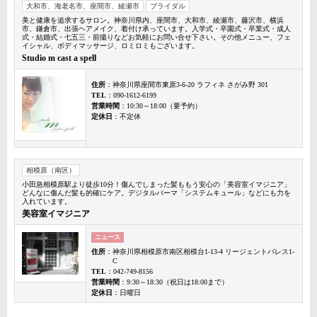
大和市、海老名市、座間市、綾瀬市
ブライダル
美と健康を追求するサロン。神奈川県内、座間市、大和市、綾瀬市、藤沢市、横浜
市、鎌倉市、出張ヘアメイク、着付け承っています。入学式・卒園式・卒業式・成人
式・結婚式・七五三・前撮りなどお気軽にお問い合せ下さい。その他メニュー、フェ
イシャル、ボディマッサージ、ロミロミもございます。
Studio m cast a spell
住所
：神奈川県座間市東原3-6-20 ラフィネ さがみ野 301
TEL
：090-1612-6199
営業時間
：10:30～18:00（要予約）
定休日
：不定休
相模原（南区）
小田急相模原駅より徒歩10分！傷んでしまった髪ももう安心の「美容室イマジニア」
どんなに傷んだ髪も的確にケア。デジタルパーマ「システムキュール」などにも力を
入れています。
美容室イマジニア
ニュース
住所
：神奈川県相模原市南区相模台1-13-4 リージェントパレス1-
C
TEL
：042-749-8156
営業時間
：9:30～18:30（祝日は18:00まで）
定休日
：日曜日