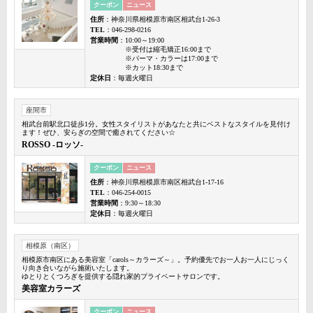
クーポン
ニュース
住所
：神奈川県相模原市南区相武台1-26-3
TEL
：046-298-0216
営業時間
：10:00～19:00
※受付は縮毛矯正16:00まで
※パーマ・カラーは17:00まで
※カット18:30まで
定休日
：毎週火曜日
座間市
相武台前駅北口徒歩1分。女性スタイリストがあなたと共にベストなスタイルを見付け
ます！ぜひ、安らぎの空間で癒されてください☆
ROSSO -ロッソ-
クーポン
ニュース
住所
：神奈川県相模原市南区相武台1-17-16
TEL
：046-254-0015
営業時間
：9:30～18:30
定休日
：毎週火曜日
相模原（南区）
相模原市南区にある美容室「carols～カラーズ～」。予約優先でお一人お一人にじっく
り向き合いながら施術いたします。
ゆとりとくつろぎを提供する隠れ家的プライベートサロンです。
美容室カラーズ
クーポン
ニュース