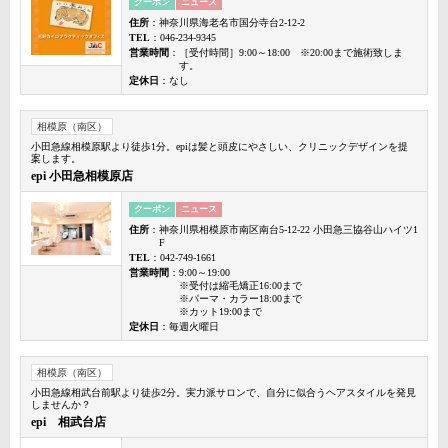
クーポン
ニュース
住所
：神奈川県海老名市国分寺台2-12-2
TEL
：046-234-9345
営業時間
：［受付時間］9:00～18:00 ※20:00まで施術致しま
す。
定休日
：なし
相模原（南区）
小田急線相模原駅より徒歩1分。epiは髪と頭皮にやさしい、クリニックデザインを提
案します。
epi 小田急相模原店
クーポン
ニュース
住所
：神奈川県相模原市南区南台5-12-22 小田急三協谷山ハイツ1
F
TEL
：042-749-1661
営業時間
：9:00～19:00
※受付は縮毛矯正16:00まで
※パーマ・カラー18:00まで
※カット19:00まで
定休日
：毎週火曜日
相模原（南区）
小田急線相武台前駅より徒歩2分。実力派サロンで、自分に似合うヘアスタイルを発見
しませんか？
epi 相武台店