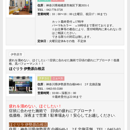
住所
：神奈川県相模原市南区下溝2031-1
TEL
：042-778-3728
営業時間
：10：00〜18：00 (土曜日、祝日17：00まで)
カット最終受付→17時半
パーマ&カラー →16時頃まで受付ております。
☆お仕事等の都合により、受付時間内に来られない方
はご相談ください。
できる限りの対応は致します。
定休日
：火曜日定休&その他 不定休
伊勢原市
疲れを溜めない、ほぐしたい！症状に合わせた施術で日頃の疲れにアプローチ！低価
格、高パフォーマンス！！
ほぐリラ 伊勢原白根店
クチコミ
ニュース
住所
：神奈川県伊勢原市白根648-1 2Ｆ北側店舗
TEL
：0463-93-5580
営業時間
：10:00～深夜23：00
※最終受付は22:00まで
疲れを溜めない
、
ほぐしたい！
症状に合わせた施術で 日頃の疲れにアプローチ！
低価格、深夜まで営業！駐車場あり！安心してお越しください.
ほぐリラ 伊勢原白根店
住所：神奈川県伊勢原市 白根648-1 2Ｆ北側店舗 TEL：0463-93