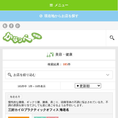
メニュー
現在地からお店を探す
美容・健康
検索結果：
185
件
お店を絞り込む
185件中 1件～10件表示
海老名市
慢性的な腰痛、ギックリ腰、膝痛、肩こり、頭痛等体の不調に悩まされている方。不
調の原因を探り当て少しでも楽に過ごせるようお手伝いします。
三好カイロプラクティックオフィス 海老名