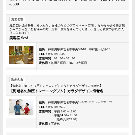
-5580
海老名市
海老名駅徒歩５分。癒されたい女性のためのプライベート空間 。なかなか合う美容院
がみつからないとお悩みの方、是非一度足を運んでください。きっと貴女のお気に入
りになるはず♪
美容室 Seed
住所
：神奈川県海老名市中央3-3-18 中村第一ビル2F
TEL
：046-292-1606
営業時間
：10：00～20：00
定休日
：毎週月曜日、第2、3火曜日
海老名市
【海老名で楽しく加圧トレーニングするならカラダデザイン海老名】
【海老名の加圧トレーニングジム】カラダデザイン海老名
住所
：神奈川県海老名市中央2-11-20 エスパース23 102
TEL
：046-204-9975
営業時間
：午前 9:00～12:00
午後14:00～21:00
（最終受付19:00）
定休日
：不定休