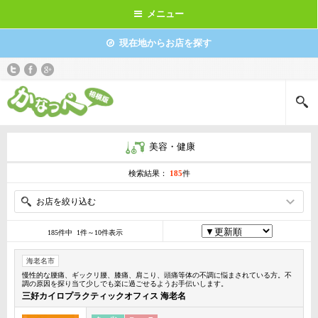
メニュー
現在地からお店を探す
美容・健康
検索結果：
185
件
お店を絞り込む
185件中 1件～10件表示
海老名市
慢性的な腰痛、ギックリ腰、膝痛、肩こり、頭痛等体の不調に悩まされている方。不
調の原因を探り当て少しでも楽に過ごせるようお手伝いします。
三好カイロプラクティックオフィス 海老名