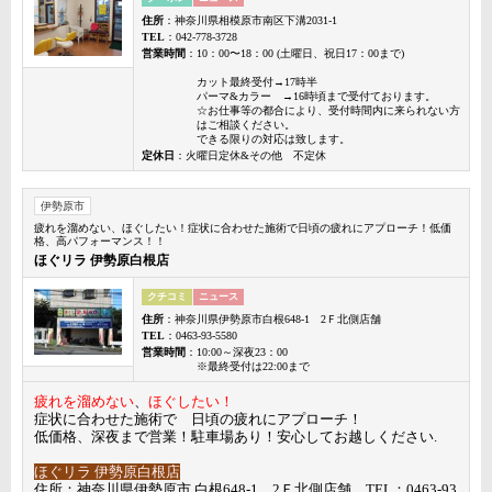
住所
：神奈川県相模原市南区下溝2031-1
TEL
：042-778-3728
営業時間
：10：00〜18：00 (土曜日、祝日17：00まで)
カット最終受付→17時半
パーマ&カラー →16時頃まで受付ております。
☆お仕事等の都合により、受付時間内に来られない方
はご相談ください。
できる限りの対応は致します。
定休日
：火曜日定休&その他 不定休
伊勢原市
疲れを溜めない、ほぐしたい！症状に合わせた施術で日頃の疲れにアプローチ！低価
格、高パフォーマンス！！
ほぐリラ 伊勢原白根店
クチコミ
ニュース
住所
：神奈川県伊勢原市白根648-1 2Ｆ北側店舗
TEL
：0463-93-5580
営業時間
：10:00～深夜23：00
※最終受付は22:00まで
疲れを溜めない
、
ほぐしたい！
症状に合わせた施術で 日頃の疲れにアプローチ！
低価格、深夜まで営業！駐車場あり！安心してお越しください.
ほぐリラ 伊勢原白根店
住所：神奈川県伊勢原市 白根648-1 2Ｆ北側店舗 TEL：0463-93