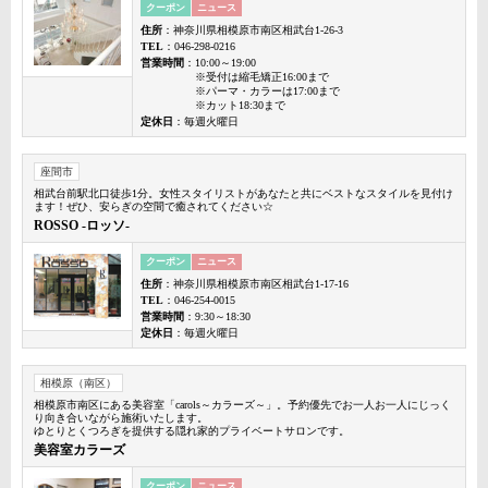
クーポン
ニュース
住所
：神奈川県相模原市南区相武台1-26-3
TEL
：046-298-0216
営業時間
：10:00～19:00
※受付は縮毛矯正16:00まで
※パーマ・カラーは17:00まで
※カット18:30まで
定休日
：毎週火曜日
座間市
相武台前駅北口徒歩1分。女性スタイリストがあなたと共にベストなスタイルを見付け
ます！ぜひ、安らぎの空間で癒されてください☆
ROSSO -ロッソ-
クーポン
ニュース
住所
：神奈川県相模原市南区相武台1-17-16
TEL
：046-254-0015
営業時間
：9:30～18:30
定休日
：毎週火曜日
相模原（南区）
相模原市南区にある美容室「carols～カラーズ～」。予約優先でお一人お一人にじっく
り向き合いながら施術いたします。
ゆとりとくつろぎを提供する隠れ家的プライベートサロンです。
美容室カラーズ
クーポン
ニュース