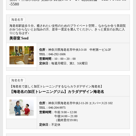
-5580
海老名市
海老名駅徒歩５分。癒されたい女性のためのプライベート空間 。なかなか合う美容院
がみつからないとお悩みの方、是非一度足を運んでください。きっと貴女のお気に入
りになるはず♪
美容室 Seed
住所
：神奈川県海老名市中央3-3-18 中村第一ビル2F
TEL
：046-292-1606
営業時間
：10：00～20：00
定休日
：毎週月曜日、第2、3火曜日
海老名市
【海老名で楽しく加圧トレーニングするならカラダデザイン海老名】
【海老名の加圧トレーニングジム】カラダデザイン海老名
住所
：神奈川県海老名市中央2-11-20 エスパース23 102
TEL
：046-204-9975
営業時間
：午前 9:00～12:00
午後14:00～21:00
（最終受付19:00）
定休日
：不定休