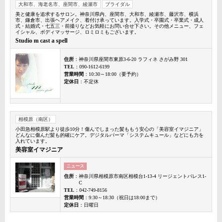
大和市、海老名市、座間市、綾瀬市
ブライダル
美と健康を追求するサロン。神奈川県内、座間市、大和市、綾瀬市、藤沢市、横浜
市、鎌倉市、出張ヘアメイク、着付け承っています。入学式・卒園式・卒業式・成人
式・結婚式・七五三・前撮りなどお気軽にお問い合せ下さい。その他メニュー、フェ
イシャル、ボディマッサージ、ロミロミもございます。
Studio m cast a spell
住所
：神奈川県座間市東原3-6-20 ラフィネ さがみ野 301
TEL
：090-1612-6199
営業時間
：10:30～18:00（要予約）
定休日
：不定休
相模原（南区）
小田急相模原駅より徒歩10分！傷んでしまった髪ももう安心の「美容室イマジニア」
どんなに傷んだ髪も的確にケア。デジタルパーマ「システムキュール」などにも力を
入れています。
美容室イマジニア
ニュース
住所
：神奈川県相模原市南区相模台1-13-4 リージェントパレス1-
C
TEL
：042-749-8156
営業時間
：9:30～18:30（祝日は18:00まで）
定休日
：日曜日