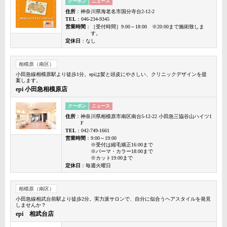
クーポン
ニュース
住所
：神奈川県海老名市国分寺台2-12-2
TEL
：046-234-9345
営業時間
：［受付時間］9:00～18:00 ※20:00まで施術致しま
す。
定休日
：なし
相模原（南区）
小田急線相模原駅より徒歩1分。epiは髪と頭皮にやさしい、クリニックデザインを提
案します。
epi 小田急相模原店
クーポン
ニュース
住所
：神奈川県相模原市南区南台5-12-22 小田急三協谷山ハイツ1
F
TEL
：042-749-1661
営業時間
：9:00～19:00
※受付は縮毛矯正16:00まで
※パーマ・カラー18:00まで
※カット19:00まで
定休日
：毎週火曜日
相模原（南区）
小田急線相武台前駅より徒歩2分。実力派サロンで、自分に似合うヘアスタイルを発見
しませんか？
epi 相武台店