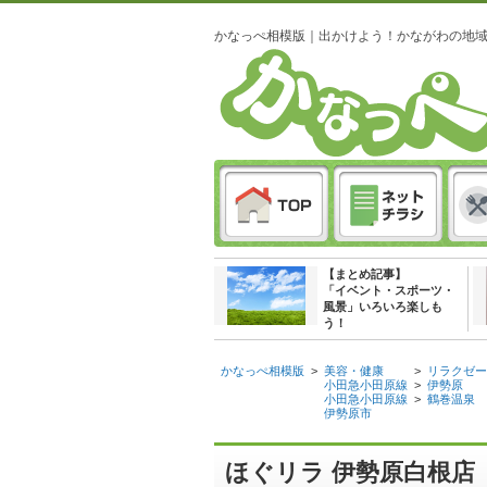
かなっぺ相模版｜出かけよう！かながわの地
【まとめ記事】
「イベント・スポーツ・
風景」いろいろ楽しも
う！
かなっぺ相模版
>
美容・健康
>
リラクゼー
小田急小田原線
>
伊勢原
小田急小田原線
>
鶴巻温泉
伊勢原市
ほぐリラ 伊勢原白根店