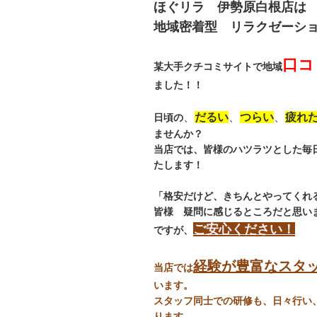
ほぐリラ 伊勢原白根店は
地域密着型 リラクゼーシ
口コ
某大手クチコミサイトで地域
ました！！
、
だるい
、
つらい
、
疲れ
日頃の
ませんか？
当店では、皆様のハツラツとした毎
たします！
「格安だけど、きちんとやってくれ
皆様 疑問に感じるところだと思い
ご安心ください！
ですが、
経験が豊富なスタ
当店では
います。
スタッフ同士での研修も、日々行い
ります。