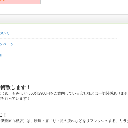
ついて
ャンペーン
更
施術致します！
じめ、もみほぐし60分2980円をご案内している会社様とは一切関係ありま
供を行っています！
に！
ラ 伊勢原白根店】は、腰痛・肩こり・足の疲れなどをリフレッシュする、リ