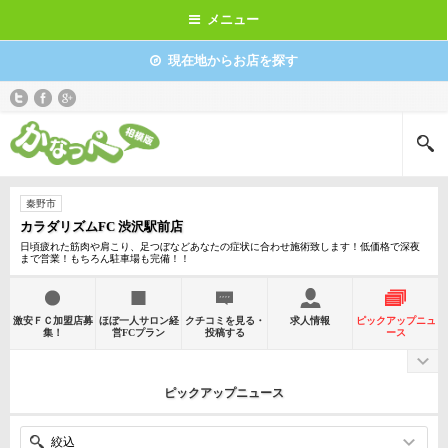
メニュー
現在地からお店を探す
秦野市
カラダリズムFC 渋沢駅前店
日頃疲れた筋肉や肩こり、足つぼなどあなたの症状に合わせ施術致します！低価格で深夜
まで営業！もちろん駐車場も完備！！
激安ＦＣ加盟店募
ほぼ一人サロン経
クチコミを見る・
求人情報
ピックアップニュ
集！
営FCプラン
投稿する
ース
ピックアップニュース
絞込