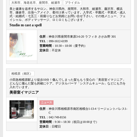
大和市、海老名市、座間市、綾瀬市
ブライダル
美と健康を追求するサロン。神奈川県内、座間市、大和市、綾瀬市、藤沢市、横浜
市、鎌倉市、出張ヘアメイク、着付け承っています。入学式・卒園式・卒業式・成人
式・結婚式・七五三・前撮りなどお気軽にお問い合せ下さい。その他メニュー、フェ
イシャル、ボディマッサージ、ロミロミもございます。
Studio m cast a spell
住所
：神奈川県座間市東原3-6-20 ラフィネ さがみ野 301
TEL
：090-1612-6199
営業時間
：10:30～18:00（要予約）
定休日
：不定休
相模原（南区）
小田急相模原駅より徒歩10分！傷んでしまった髪ももう安心の「美容室イマジニア」
どんなに傷んだ髪も的確にケア。デジタルパーマ「システムキュール」などにも力を
入れています。
美容室イマジニア
ニュース
住所
：神奈川県相模原市南区相模台1-13-4 リージェントパレス1-
C
TEL
：042-749-8156
営業時間
：9:30～18:30（祝日は18:00まで）
定休日
：日曜日