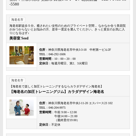
-5580
海老名市
海老名駅徒歩５分。癒されたい女性のためのプライベート空間 。なかなか合う美容院
がみつからないとお悩みの方、是非一度足を運んでください。きっと貴女のお気に入
りになるはず♪
美容室 Seed
住所
：神奈川県海老名市中央3-3-18 中村第一ビル2F
TEL
：046-292-1606
営業時間
：10：00～20：00
定休日
：毎週月曜日、第2、3火曜日
海老名市
【海老名で楽しく加圧トレーニングするならカラダデザイン海老名】
【海老名の加圧トレーニングジム】カラダデザイン海老名
住所
：神奈川県海老名市中央2-11-20 エスパース23 102
TEL
：046-204-9975
営業時間
：午前 9:00～12:00
午後14:00～21:00
（最終受付19:00）
定休日
：不定休