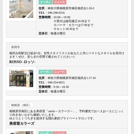
クーポン
ニュース
住所
：神奈川県相模原市南区相武台1-26-3
TEL
：046-298-0216
営業時間
：10:00～19:00
※受付は縮毛矯正16:00まで
※パーマ・カラーは17:00まで
※カット18:30まで
定休日
：毎週火曜日
座間市
相武台前駅北口徒歩1分。女性スタイリストがあなたと共にベストなスタイルを見付け
ます！ぜひ、安らぎの空間で癒されてください☆
ROSSO -ロッソ-
クーポン
ニュース
住所
：神奈川県相模原市南区相武台1-17-16
TEL
：046-254-0015
営業時間
：9:30～18:30
定休日
：毎週火曜日
相模原（南区）
相模原市南区にある美容室「carols～カラーズ～」。予約優先でお一人お一人にじっく
り向き合いながら施術いたします。
ゆとりとくつろぎを提供する隠れ家的プライベートサロンです。
美容室カラーズ
クーポン
ニュース