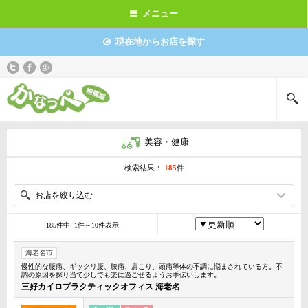
メニュー
現在地からお店を探す
美容・健康
検索結果：
185
件
お店を絞り込む
185件中 1件～10件表示
海老名市
慢性的な腰痛、ギックリ腰、膝痛、肩こり、頭痛等体の不調に悩まされている方。不
調の原因を探り当て少しでも楽に過ごせるようお手伝いします。
三好カイロプラクティックオフィス 海老名