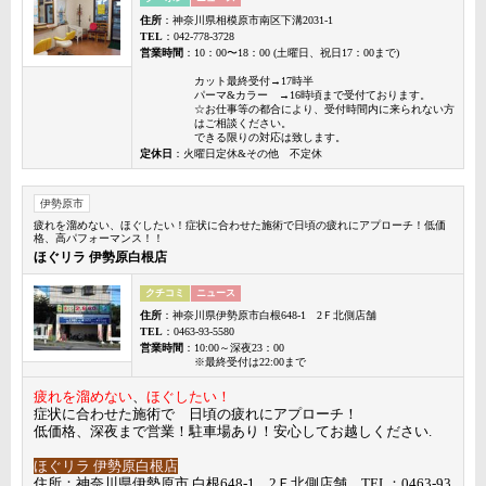
住所
：神奈川県相模原市南区下溝2031-1
TEL
：042-778-3728
営業時間
：10：00〜18：00 (土曜日、祝日17：00まで)
カット最終受付→17時半
パーマ&カラー →16時頃まで受付ております。
☆お仕事等の都合により、受付時間内に来られない方
はご相談ください。
できる限りの対応は致します。
定休日
：火曜日定休&その他 不定休
伊勢原市
疲れを溜めない、ほぐしたい！症状に合わせた施術で日頃の疲れにアプローチ！低価
格、高パフォーマンス！！
ほぐリラ 伊勢原白根店
クチコミ
ニュース
住所
：神奈川県伊勢原市白根648-1 2Ｆ北側店舗
TEL
：0463-93-5580
営業時間
：10:00～深夜23：00
※最終受付は22:00まで
疲れを溜めない
、
ほぐしたい！
症状に合わせた施術で 日頃の疲れにアプローチ！
低価格、深夜まで営業！駐車場あり！安心してお越しください.
ほぐリラ 伊勢原白根店
住所：神奈川県伊勢原市 白根648-1 2Ｆ北側店舗 TEL：0463-93