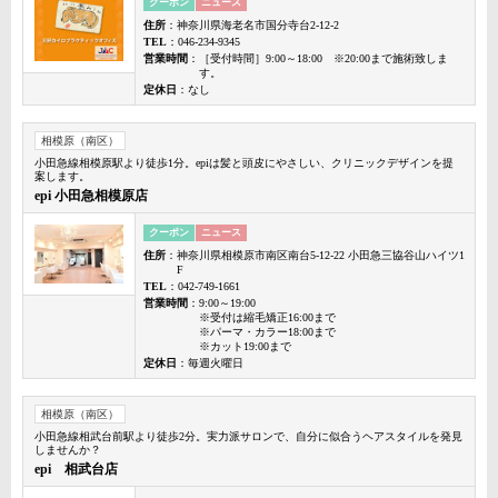
クーポン
ニュース
住所
：神奈川県海老名市国分寺台2-12-2
TEL
：046-234-9345
営業時間
：［受付時間］9:00～18:00 ※20:00まで施術致しま
す。
定休日
：なし
相模原（南区）
小田急線相模原駅より徒歩1分。epiは髪と頭皮にやさしい、クリニックデザインを提
案します。
epi 小田急相模原店
クーポン
ニュース
住所
：神奈川県相模原市南区南台5-12-22 小田急三協谷山ハイツ1
F
TEL
：042-749-1661
営業時間
：9:00～19:00
※受付は縮毛矯正16:00まで
※パーマ・カラー18:00まで
※カット19:00まで
定休日
：毎週火曜日
相模原（南区）
小田急線相武台前駅より徒歩2分。実力派サロンで、自分に似合うヘアスタイルを発見
しませんか？
epi 相武台店