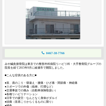
0467-38-7766
みや鍼灸接骨院は東京での整形外科病院リハビリ科・大手整骨院グループの
院長を経て2015年9月に綾瀬市で開院しました。
■こんな症状のある方に■
●首、肩のこり・寝違え・腰痛・ひざ痛・関節痛・神経痛
●スポーツでの外傷（捻挫、打撲など）
●交通事故での痛み（自動車保険取扱い）
●各種リハビリテーション
●日常での疲労・なんとなく身体がダルイ
●頭痛（首肩こりからくるものに限り）
●鍼灸