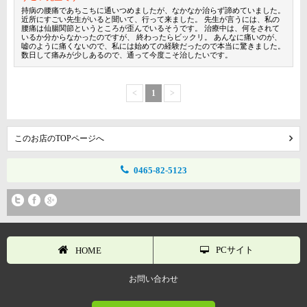
持病の腰痛であちこちに通いつめましたが、なかなか治らず諦めていました。
近所にすごい先生がいると聞いて、行って来ました。 先生が言うには、私の
腰痛は仙腸関節というところが歪んでいるそうです。 治療中は、何をされて
いるか分からなかったのですが、 終わったらビックリ。 あんなに痛いのが、
嘘のように痛くないので、私には始めての経験だったので本当に驚きました。
数日して痛みが少しあるので、通って今度こそ治したいです。
<
1
>
このお店のTOPページへ
0465-82-5123
PCサイト
HOME
お問い合わせ