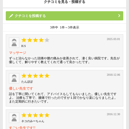
クチコミを見る・投稿する
クチコミを投稿する
3件中 1件～3件表示
2025.03.01
H.S
マッサージ
ずっと治らなかった頭痛や腰の痛みか改善されて、凄く良い病院です。先生が
優しくて、解りやすく教えてくれて通って良かったです。
2018.12.06
たんぽぽ
優しい先生です
話を丁寧に聞いてくれて、アドバイスもしてもらいました。優しい先生です
よ。 治療も丁寧で、腰痛で行ったのですが１回でかなり楽になりましたよ。
また定期的に行きたいです。
2016.12.30
ネコのみーちゃん
すごい先生です!!