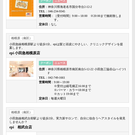
クーポン
ニュース
住所
：神奈川県海老名市国分寺台2-12-2
TEL
：046-234-9345
営業時間
：［受付時間］9:00～18:00 ※20:00まで施術致しま
す。
定休日
：なし
相模原（南区）
小田急線相模原駅より徒歩1分。epiは髪と頭皮にやさしい、クリニックデザインを提
案します。
epi 小田急相模原店
クーポン
ニュース
住所
：神奈川県相模原市南区南台5-12-22 小田急三協谷山ハイツ1
F
TEL
：042-749-1661
営業時間
：9:00～19:00
※受付は縮毛矯正16:00まで
※パーマ・カラー18:00まで
※カット19:00まで
定休日
：毎週火曜日
相模原（南区）
小田急線相武台前駅より徒歩2分。実力派サロンで、自分に似合うヘアスタイルを発見
しませんか？
epi 相武台店