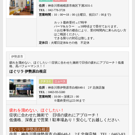
住所
：神奈川県相模原市南区下溝2031-1
TEL
：042-778-3728
営業時間
：10：00〜18：00 (土曜日、祝日17：00まで)
カット最終受付→17時半
パーマ&カラー →16時頃まで受付ております。
☆お仕事等の都合により、受付時間内に来られない方
はご相談ください。
できる限りの対応は致します。
定休日
：火曜日定休&その他 不定休
伊勢原市
疲れを溜めない、ほぐしたい！症状に合わせた施術で日頃の疲れにアプローチ！低価
格、高パフォーマンス！！
ほぐリラ 伊勢原白根店
クチコミ
ニュース
住所
：神奈川県伊勢原市白根648-1 2Ｆ北側店舗
TEL
：0463-93-5580
営業時間
：10:00～深夜23：00
※最終受付は22:00まで
疲れを溜めない
、
ほぐしたい！
症状に合わせた施術で 日頃の疲れにアプローチ！
低価格、深夜まで営業！駐車場あり！安心してお越しください.
ほぐリラ 伊勢原白根店
住所：神奈川県伊勢原市 白根648-1 2Ｆ北側店舗 TEL：0463-93