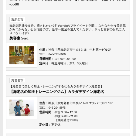
-5580
海老名市
海老名駅徒歩５分。癒されたい女性のためのプライベート空間 。なかなか合う美容院
がみつからないとお悩みの方、是非一度足を運んでください。きっと貴女のお気に入
りになるはず♪
美容室 Seed
住所
：神奈川県海老名市中央3-3-18 中村第一ビル2F
TEL
：046-292-1606
営業時間
：10：00～20：00
定休日
：毎週月曜日、第2、3火曜日
海老名市
【海老名で楽しく加圧トレーニングするならカラダデザイン海老名】
【海老名の加圧トレーニングジム】カラダデザイン海老名
住所
：神奈川県海老名市中央2-11-20 エスパース23 102
TEL
：046-204-9975
営業時間
：午前 9:00～12:00
午後14:00～21:00
（最終受付19:00）
定休日
：不定休