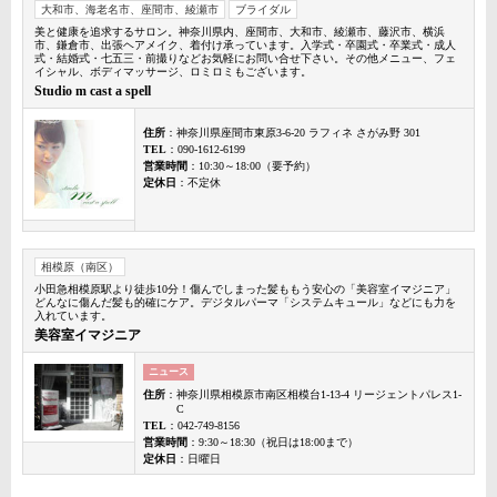
大和市、海老名市、座間市、綾瀬市
ブライダル
美と健康を追求するサロン。神奈川県内、座間市、大和市、綾瀬市、藤沢市、横浜
市、鎌倉市、出張ヘアメイク、着付け承っています。入学式・卒園式・卒業式・成人
式・結婚式・七五三・前撮りなどお気軽にお問い合せ下さい。その他メニュー、フェ
イシャル、ボディマッサージ、ロミロミもございます。
Studio m cast a spell
住所
：神奈川県座間市東原3-6-20 ラフィネ さがみ野 301
TEL
：090-1612-6199
営業時間
：10:30～18:00（要予約）
定休日
：不定休
相模原（南区）
小田急相模原駅より徒歩10分！傷んでしまった髪ももう安心の「美容室イマジニア」
どんなに傷んだ髪も的確にケア。デジタルパーマ「システムキュール」などにも力を
入れています。
美容室イマジニア
ニュース
住所
：神奈川県相模原市南区相模台1-13-4 リージェントパレス1-
C
TEL
：042-749-8156
営業時間
：9:30～18:30（祝日は18:00まで）
定休日
：日曜日