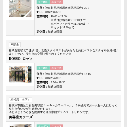
クーポン
ニュース
住所
：神奈川県相模原市南区相武台1-26-3
TEL
：046-298-0216
営業時間
：10:00～19:00
※受付は縮毛矯正16:00まで
※パーマ・カラーは17:00まで
※カット18:30まで
定休日
：毎週火曜日
座間市
相武台前駅北口徒歩1分。女性スタイリストがあなたと共にベストなスタイルを見付け
ます！ぜひ、安らぎの空間で癒されてください☆
ROSSO -ロッソ-
クーポン
ニュース
住所
：神奈川県相模原市南区相武台1-17-16
TEL
：046-254-0015
営業時間
：9:30～18:30
定休日
：毎週火曜日
相模原（南区）
相模原市南区にある美容室「carols～カラーズ～」。予約優先でお一人お一人にじっく
り向き合いながら施術いたします。
ゆとりとくつろぎを提供する隠れ家的プライベートサロンです。
美容室カラーズ
クーポン
ニュース