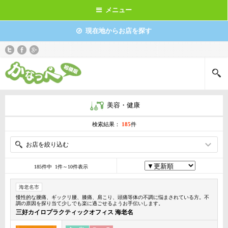
メニュー
現在地からお店を探す
美容・健康
検索結果：
185
件
お店を絞り込む
185件中 1件～10件表示
海老名市
慢性的な腰痛、ギックリ腰、膝痛、肩こり、頭痛等体の不調に悩まされている方。不
調の原因を探り当て少しでも楽に過ごせるようお手伝いします。
三好カイロプラクティックオフィス 海老名