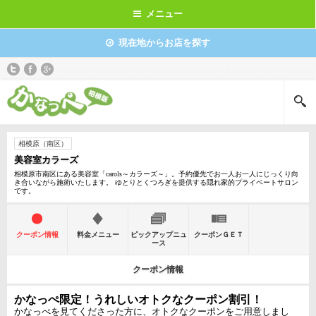
メニュー
現在地からお店を探す
相模原（南区）
美容室カラーズ
相模原市南区にある美容室「carols～カラーズ～」。予約優先でお一人お一人にじっくり向
き合いながら施術いたします。 ゆとりとくつろぎを提供する隠れ家的プライベートサロン
です。
クーポン情報
料金メニュー
ピックアップニュ
クーポンＧＥＴ
ース
クーポン情報
かなっぺ限定！うれしいオトクなクーポン割引！
かなっぺを見てくださった方に、オトクなクーポンをご用意しまし