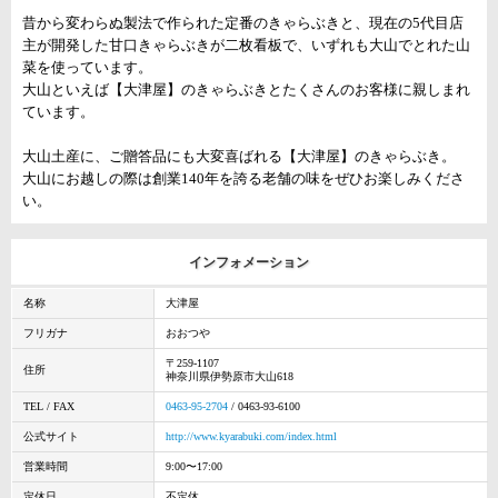
昔から変わらぬ製法で作られた定番のきゃらぶきと、現在の5代目店
主が開発した甘口きゃらぶきが二枚看板で、いずれも大山でとれた山
菜を使っています。
大山といえば【大津屋】のきゃらぶきとたくさんのお客様に親しまれ
ています。
大山土産に、ご贈答品にも大変喜ばれる【大津屋】のきゃらぶき。
大山にお越しの際は創業140年を誇る老舗の味をぜひお楽しみくださ
い。
インフォメーション
名称
大津屋
フリガナ
おおつや
〒259-1107
住所
神奈川県伊勢原市大山618
TEL / FAX
0463-95-2704
/ 0463-93-6100
公式サイト
http://www.kyarabuki.com/index.html
営業時間
9:00〜17:00
定休日
不定休