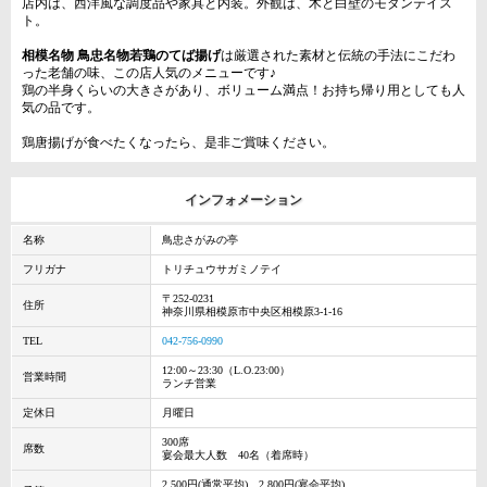
店内は、西洋風な調度品や家具と内装。外観は、木と白壁のモダンテイス
ト。
相模名物 鳥忠名物若鶏のてば揚げ
は厳選された素材と伝統の手法にこだわ
った老舗の味、この店人気のメニューです♪
鶏の半身くらいの大きさがあり、ボリューム満点！お持ち帰り用としても人
気の品です。
鶏唐揚げが食べたくなったら、是非ご賞味ください。
インフォメーション
名称
鳥忠さがみの亭
フリガナ
トリチュウサガミノテイ
〒252-0231
住所
神奈川県相模原市中央区相模原3-1-16
TEL
042-756-0990
12:00～23:30（L.O.23:00）
営業時間
ランチ営業
定休日
月曜日
300席
席数
宴会最大人数 40名（着席時）
2,500円(通常平均)、2,800円(宴会平均)