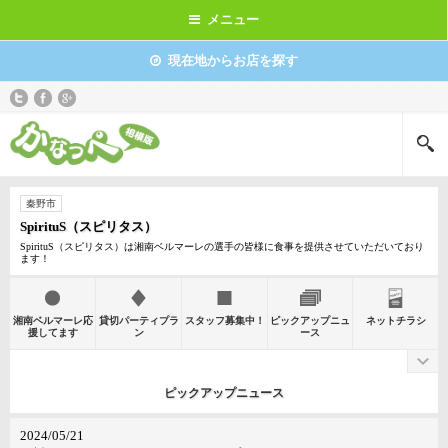
メニュー
現在地からお店を探す
秦野市
SpirituS（スピリタス）
SpirituS（スピリタス）は湘南ベルマーレの選手の皆様に食事を提供させていただいており
ます！
湘南ベルマーレ応
貸切パーティプラ
スタッフ募集中！
ピックアップニュ
ネットチラシ
援してます
ン
ース
ピックアップニュース
2024/05/21