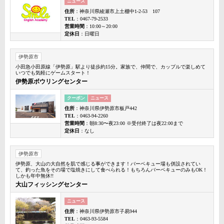
ニュース
住所
：神奈川県綾瀬市上土棚中1-2-53 107
TEL
：0467-79-2533
営業時間
：10:00～20:00
定休日
：日曜日
伊勢原市
小田急小田原線「伊勢原」駅より徒歩約15分。家族で、仲間で、カップルで楽しめて
いつでも気軽にゲームスタート！
伊勢原ボウリングセンター
クーポン
ニュース
住所
：神奈川県伊勢原市板戸442
TEL
：0463-94-2260
営業時間
：朝8:30〜夜23:00 ※受付終了は夜22:00まで
定休日
：なし
伊勢原市
伊勢原、大山の大自然を肌で感じる事ができます！バーベキュー場も併設されてい
て、釣った魚をその場で塩焼きにして食べられる！もちろんバーベキューのみもOK！
しかも年中無休!!
大山フィッシングセンター
ニュース
住所
：神奈川県伊勢原市子易944
TEL
：0463-93-5584