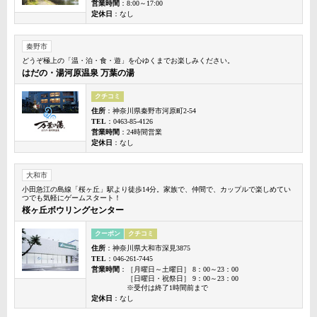
営業時間
：8:00～17:00
定休日
：なし
秦野市
どうぞ極上の「温・泊・食・遊」を心ゆくまでお楽しみください。
はだの・湯河原温泉 万葉の湯
クチコミ
住所
：神奈川県秦野市河原町2-54
TEL
：0463-85-4126
営業時間
：24時間営業
定休日
：なし
大和市
小田急江の島線「桜ヶ丘」駅より徒歩14分。家族で、仲間で、カップルで楽しめてい
つでも気軽にゲームスタート！
桜ヶ丘ボウリングセンター
クーポン
クチコミ
住所
：神奈川県大和市深見3875
TEL
：046-261-7445
営業時間
：［月曜日～土曜日］ 8：00～23：00
［日曜日・祝祭日］ 9：00～23：00
※受付は終了1時間前まで
定休日
：なし