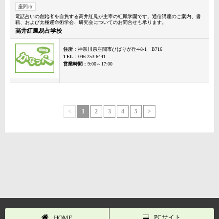
座間市
電話占いの創始者を自負する高井紅鳳が主宰の紅鳳学園です。通信講座のご案内、書
籍、および太極運命術学会、研究会についてのお問合せも承ります。
高井紅鳳易占学校
住所
：神奈川県座間市ひばりが丘4-8-1 B716
TEL
：046-253-6441
営業時間
：9:00～17:00
<
1
2
3
4
5
>
PCサイト
HOME