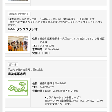
相模原（中央区）
K★Maxダンススタジオは、「DANCE（ダンス）×Dream(夢) 」を追求します。
子供たちの大好きなダンスとそれを将来の夢につなげるダンスプロダクションスタジ
オです。
K-Maxダンススタジオ
住所
：神奈川県相模原市中央区並木1-8-16 協栄スイミング相模原
ビル3F
TEL
：042-758-0202
営業時間
：10:00〜20:00
定休日
：日曜日
厚木市
手ぶらで行ける日帰り天然温泉
湯花楽厚木店
住所
：神奈川県厚木市林5-8-12
TEL
：046-296-4126
営業時間
：10:00～25:00 (最終入館 24:00)
●リラクゼーション各種サービス
11:00～24:00（最終受付23:00）※エステのみ、22:00
までの受付となります。