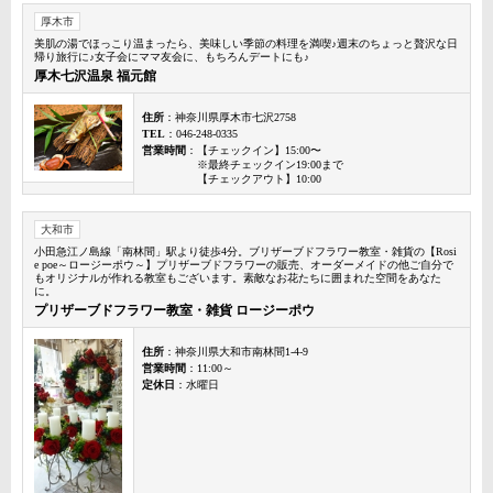
厚木市
美肌の湯でほっこり温まったら、美味しい季節の料理を満喫♪週末のちょっと贅沢な日
帰り旅行に♪女子会にママ友会に、もちろんデートにも♪
厚木七沢温泉 福元館
住所
：神奈川県厚木市七沢2758
TEL
：046-248-0335
営業時間
：【チェックイン】15:00〜
※最終チェックイン19:00まで
【チェックアウト】10:00
大和市
小田急江ノ島線「南林間」駅より徒歩4分。ブリザーブドフラワー教室・雑貨の【Rosi
e poe～ロージーポウ～】プリザーブドフラワーの販売、オーダーメイドの他ご自分で
もオリジナルが作れる教室もございます。素敵なお花たちに囲まれた空間をあなた
に。
プリザーブドフラワー教室・雑貨 ロージーポウ
住所
：神奈川県大和市南林間1-4-9
営業時間
：11:00～
定休日
：水曜日