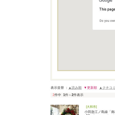
This page
Do you own
表示並替 ：
▲読み順
▼更新順
▲クチコ
2
件中
1
件～
2
件表示
[大和市]
小田急江ノ島線「南