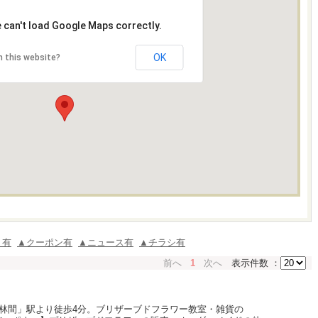
 can't load Google Maps correctly.
OK
 this website?
ミ有
▲クーポン有
▲ニュース有
▲チラシ有
前へ
1
次へ
表示件数 ：
林間」駅より徒歩4分。ブリザーブドフラワー教室・雑貨の