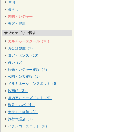
住宅
暮らし
趣味・レジャー
美容・健康
サブカテゴリで探す
カルチャースクール（16）
英会話教室（2）
ヨガ・ダンス（10）
占い（0）
観光・レジャー施設（7）
公園・公共施設（1）
イルミネーションスポット（0）
映画館（3）
屋内アミューズメント（4）
温泉・スパ（4）
ホテル・旅館（3）
旅行代理店（1）
パチンコ・スロット（0）