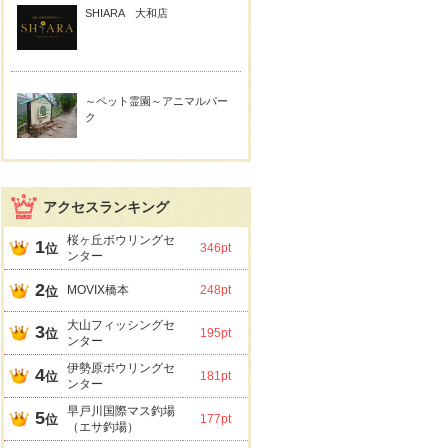
SHIARA 大和店
～ペット霊園～アニマルパー
ク
アクセスランキング
桜ヶ丘ボウリングセ
1
位
346pt
ンター
2
MOVIX橋本
248pt
位
大山フィッシングセ
3
位
195pt
ンター
伊勢原ボウリングセ
4
位
181pt
ンター
早戸川国際マス釣場
5
位
177pt
（エサ釣場）