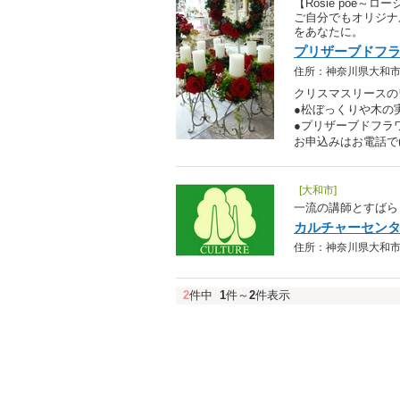
【Rosie poe
ご自分でもオリジナ
をあなたに。
プリザーブドフラ
住所：神奈川県大和市南
クリスマスリース
●松ぼっくりや木の
●プリザーブドフラ
お申込みはお電話で(^
[大和市]
一流の講師とすばら
カルチャーセン
住所：神奈川県大和市南林間
2
件中
1
件～
2
件表示