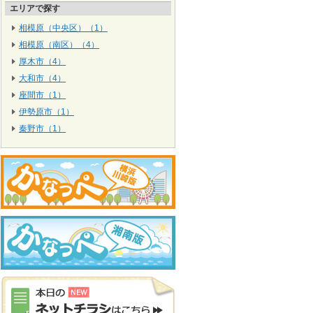
エリアで探す
相模原（中央区）（1）
相模原（南区）（4）
厚木市（4）
大和市（4）
座間市（1）
伊勢原市（1）
秦野市（1）