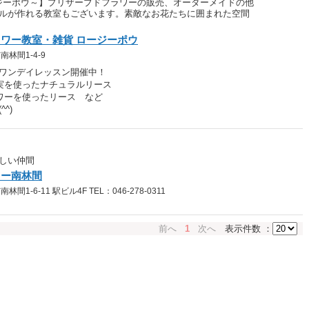
～ロージーポウ～】プリザーブドフラワーの販売、オーダーメイドの他
ルが作れる教室もございます。素敵なお花たちに囲まれた空間
ワー教室・雑貨 ロージーポウ
林間1-4-9
のワンデイレッスン開催中！
実を使ったナチュラルリース
ワーを使ったリース など
^)
しい仲間
ター南林間
1-6-11 駅ビル4F TEL：046-278-0311
前へ
1
次へ
表示件数 ：