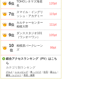
TOHOシネマズ海老
6
位
120pt
名
スマイル・イングリ
7
位
115pt
ッシュ・アカデミー
カルチャーセンター
8
位
111pt
相模大野
ダンススタジオ101
9
位
105pt
（ワンオーワン）
10
相模原パークレーン
99pt
ズ
位
総合アクセスランキング（PV）はこち
ら
カテゴリ別ランキング
グルメ
｜
ショッピング
｜
車・バイク
｜
住宅
｜
暮らし
｜
趣味・レジャー
｜
美容・健康