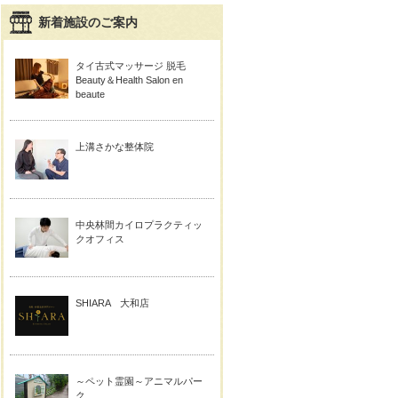
新着施設のご案内
タイ古式マッサージ 脱毛
Beauty＆Health Salon en
beaute
上溝さかな整体院
中央林間カイロプラクティッ
クオフィス
SHIARA 大和店
～ペット霊園～アニマルパー
ク