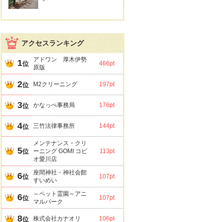
アクセスランキング
アドワン 厚木伊勢
1
位
466pt
原版
2
M2クリーニング
197pt
位
3
かなっぺ事務局
176pt
位
4
三竹法律事務所
144pt
位
メンテナンス・クリ
5
位
ーニング GOMI コピ
113pt
オ愛川店
座間神社・神社会館
6
位
107pt
すいめい
～ペット霊園～アニ
6
位
107pt
マルパーク
8
株式会社カナオリ
106pt
位