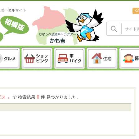
域ポータルサイト
K
0
ビス 」
で 検索結果
件 見つかりました。