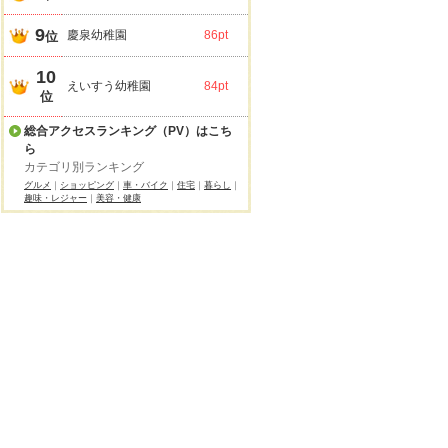
9
慶泉幼稚園
86pt
位
10
えいすう幼稚園
84pt
位
総合アクセスランキング（PV）はこち
ら
カテゴリ別ランキング
グルメ
｜
ショッピング
｜
車・バイク
｜
住宅
｜
暮らし
｜
趣味・レジャー
｜
美容・健康