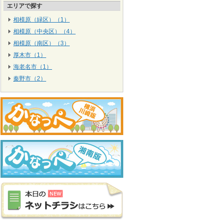
エリアで探す
相模原（緑区）（1）
相模原（中央区）（4）
相模原（南区）（3）
厚木市（1）
海老名市（1）
秦野市（2）