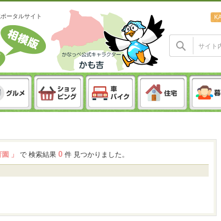
域ポータルサイト
K
0
育園 」
で 検索結果
件 見つかりました。