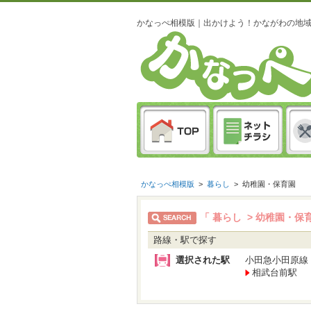
かなっぺ相模版｜出かけよう！かながわの地
かなっぺ相模版
>
暮らし
>
幼稚園・保育園
「 暮らし > 幼稚園・保
路線・駅で探す
選択された駅
小田急小田原線
相武台前駅