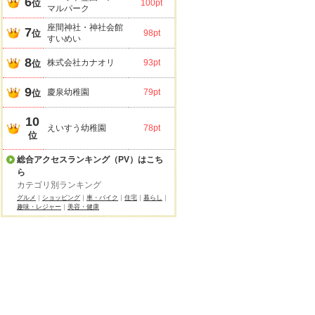
6
位
100pt
マルパーク
座間神社・神社会館
7
位
98pt
すいめい
8
株式会社カナオリ
93pt
位
9
慶泉幼稚園
79pt
位
10
えいすう幼稚園
78pt
位
総合アクセスランキング（PV）はこち
ら
カテゴリ別ランキング
グルメ
｜
ショッピング
｜
車・バイク
｜
住宅
｜
暮らし
｜
趣味・レジャー
｜
美容・健康