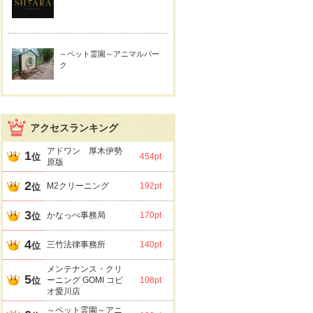
～ペット霊園～アニマルパー
ク
アクセスランキング
アドワン 厚木伊勢
1
位
454pt
原版
2
M2クリーニング
192pt
位
3
かなっぺ事務局
170pt
位
4
三竹法律事務所
140pt
位
メンテナンス・クリ
5
位
ーニング GOMI コピ
108pt
オ愛川店
～ペット霊園～アニ