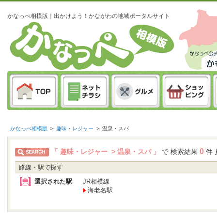
かなっぺ相模版｜出かけよう！かながわの地域ポータルサイト
かなっぺ相模版
>
趣味・レジャー
>
温泉・スパ
0
「 趣味・レジャー > 温泉・スパ 」
で 検索結果
件 
路線・駅で探す
選択された駅
JR相模線
海老名駅