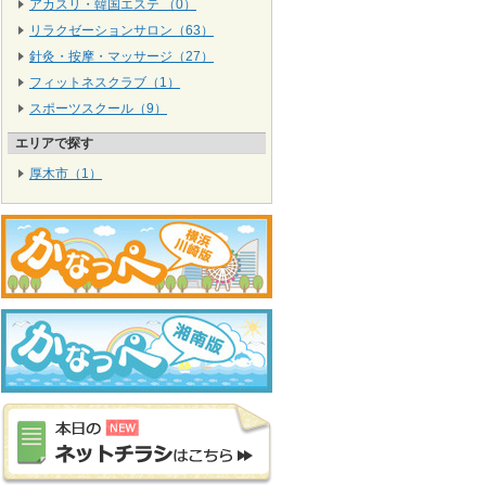
アカスリ・韓国エステ （0）
リラクゼーションサロン（63）
針灸・按摩・マッサージ（27）
フィットネスクラブ（1）
スポーツスクール（9）
エリアで探す
厚木市（1）