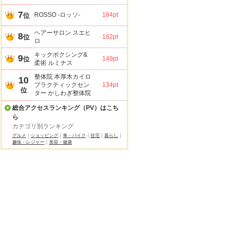
7
ROSSO -ロッソ-
184pt
位
ヘアーサロン スエヒ
8
位
162pt
ロ
キックボクシング&
9
位
149pt
柔術 ルミナス
整体院 本厚木カイロ
10
プラクティックセン
134pt
位
ター かしわぎ整体院
総合アクセスランキング（PV）はこち
ら
カテゴリ別ランキング
グルメ
｜
ショッピング
｜
車・バイク
｜
住宅
｜
暮らし
｜
趣味・レジャー
｜
美容・健康