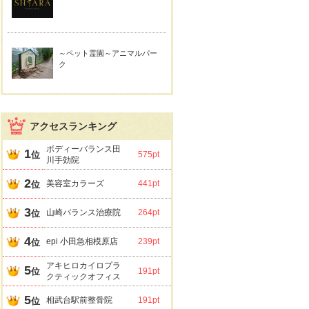
～ペット霊園～アニマルパー
ク
アクセスランキング
ボディーバランス田
1
位
575pt
川手効院
2
美容室カラーズ
441pt
位
3
山崎バランス治療院
264pt
位
4
epi 小田急相模原店
239pt
位
アキヒロカイロプラ
5
位
191pt
クティックオフィス
5
相武台駅前整骨院
191pt
位