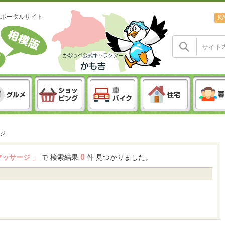
域ポータルサイト
K
ジ
0
マッサージ 」
で 検索結果
件 見つかりました。