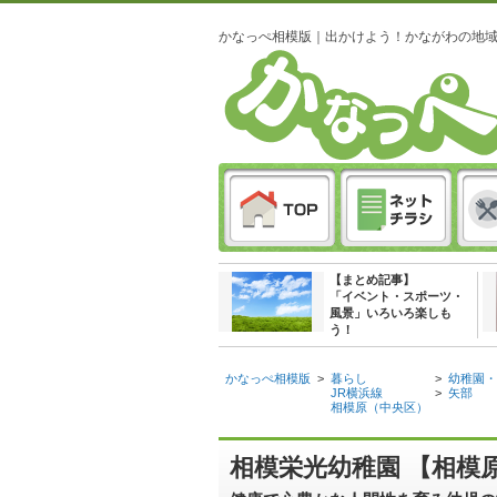
かなっぺ相模版｜出かけよう！かながわの地
【まとめ記事】
「イベント・スポーツ・
風景」いろいろ楽しも
う！
かなっぺ相模版
>
暮らし
>
幼稚園・
JR横浜線
>
矢部
相模原（中央区）
相模栄光幼稚園 【相模