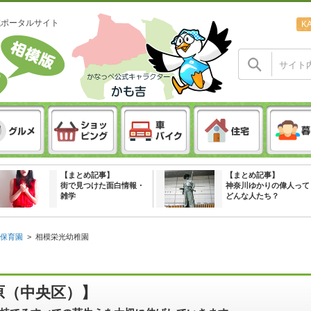
域ポータルサイト
K
【まとめ記事】
【まとめ記事】
街で見つけた面白情報・
神奈川ゆかりの偉人って
雑学
どんな人たち？
保育園
>
相模栄光幼稚園
原（中央区）】