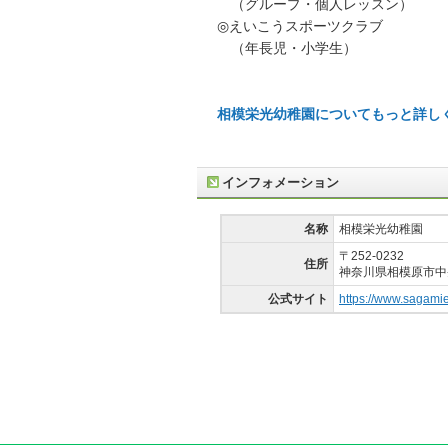
（グループ・個人レッスン）
◎えいこうスポーツクラブ
（年長児・小学生）
相模栄光幼稚園についてもっと詳し
インフォメーション
名称
相模栄光幼稚園
〒252-0232
住所
神奈川県相模原市中央
公式サイト
https://www.sagami