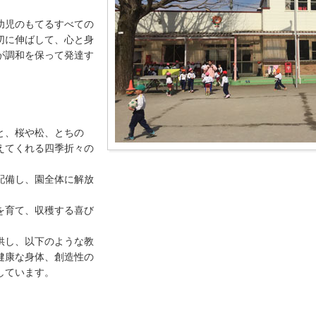
幼児のもてるすべての
切に伸ばして、心と身
が調和を保って発達す
と、桜や松、とちの
えてくれる四季折々の
配備し、園全体に解放
を育て、収穫する喜び
供し、以下のような教
健康な身体、創造性の
しています。