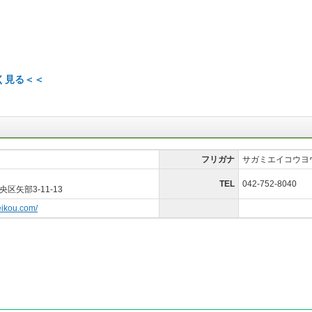
く見る＜＜
フリガナ
サガミエイコウヨ
TEL
042-752-8040
区矢部3-11-13
eikou.com/