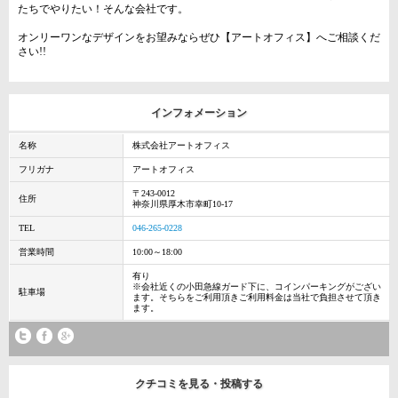
たちでやりたい！そんな会社です。
オンリーワンなデザインをお望みならぜひ【アートオフィス】へご相談くだ
さい!!
インフォメーション
名称
株式会社アートオフィス
フリガナ
アートオフィス
〒243-0012
住所
神奈川県厚木市幸町10-17
TEL
046-265-0228
営業時間
10:00～18:00
有り
※会社近くの小田急線ガード下に、コインパーキングがござい
駐車場
ます。そちらをご利用頂きご利用料金は当社で負担させて頂き
ます。
クチコミを見る・投稿する