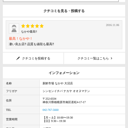
クチコミを見る・投稿する
2016.11.06
なかや最高‼️
最高！なかや！
凄い良お店‼️ 品質も値段も最高‼️
クチコミを投稿する
クチコミ一覧はこちら
インフォメーション
名称
新鮮市場 なかや 大沼店
フリガナ
シンセンイチバ ナカヤ オオヌマテン
〒252-0334
住所
神奈川県相模原市南区若松4-17-17
TEL
042-767-5660
【月～土】10:00〜19:30
営業時間
【日】9:30～19:30