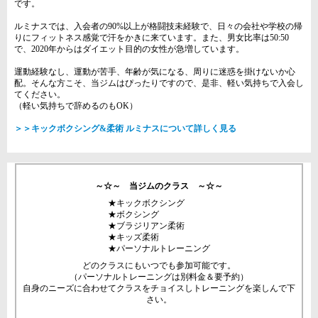
です。
ルミナスでは、入会者の90%以上が格闘技未経験で、日々の会社や学校の帰
りにフィットネス感覚で汗をかきに来ています。また、男女比率は50:50
で、2020年からはダイエット目的の女性が急増しています。
運動経験なし、運動が苦手、年齢が気になる、周りに迷惑を掛けないか心
配。そんな方こそ、当ジムはぴったりですので、是非、軽い気持ちで入会し
てください。
（軽い気持ちで辞めるのもOK）
＞＞キックボクシング&柔術 ルミナスについて詳しく見る
～☆～ 当ジムのクラス ～☆～
★キックボクシング
★ボクシング
★ブラジリアン柔術
★キッズ柔術
★パーソナルトレーニング
どのクラスにもいつでも参加可能です。
（パーソナルトレーニングは別料金＆要予約）
自身のニーズに合わせてクラスをチョイスしトレーニングを楽しんで下
さい。