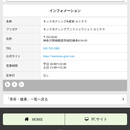
インフォメーション
名称
キックボクシング&柔術 ルミナス
フリガナ
キックボクシングアンドジュウジュツ ルミナス
〒252-0143
住所
神奈川県相模原市緑区橋本6-14-10
TEL
042-703-1880
公式サイト
https://luminous-gym.com
平日 10:00〜22:00
営業時間
土日 11:00〜15:30
定休日
なし
「美容・健康」一覧へ戻る
PCサイト
HOME