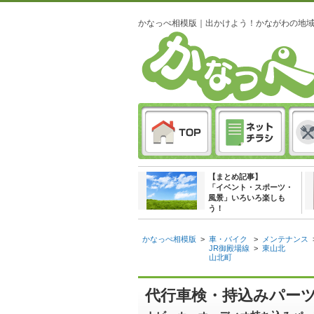
かなっぺ相模版｜出かけよう！かながわの地
【まとめ記事】
「イベント・スポーツ・
風景」いろいろ楽しも
う！
かなっぺ相模版
>
車・バイク
>
メンテナンス
JR御殿場線
>
東山北
山北町
代行車検・持込みパーツ