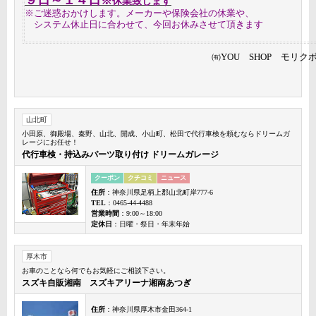
９日～１４日
※
休業致します
※ご迷惑おかけします。メーカーや保険会社の休業や、
システム休止日に合わせて、今回お休みさせて頂きます
㈲YOU SHOP モリク
山北町
小田原、御殿場、秦野、山北、開成、小山町、松田で代行車検を頼むならドリームガ
レージにお任せ！
代行車検・持込みパーツ取り付け ドリームガレージ
クーポン
クチコミ
ニュース
住所
：神奈川県足柄上郡山北町岸777-6
TEL
：0465-44-4488
営業時間
：9:00～18:00
定休日
：日曜・祭日・年末年始
厚木市
お車のことなら何でもお気軽にご相談下さい。
スズキ自販湘南 スズキアリーナ湘南あつぎ
住所
：神奈川県厚木市金田364-1