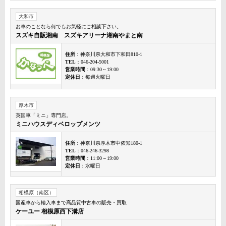
大和市
お車のことなら何でもお気軽にご相談下さい。
スズキ自販湘南 スズキアリーナ湘南やまと南
住所
：神奈川県大和市下和田810-1
TEL
：046-204-5001
営業時間
：09:30～19:00
定休日
：毎週火曜日
厚木市
英国車「ミニ」専門店。
ミニハウスディベロップメンツ
住所
：神奈川県厚木市中依知180-1
TEL
：046-246-3298
営業時間
：11:00～19:00
定休日
：水曜日
相模原（南区）
国産車から輸入車まで高品質中古車の販売・買取
ケーユー 相模原西下溝店