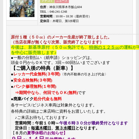
クチコミ
ニュース
住所
：神奈川県厚木市飯山604
TEL
：046-241-1248
営業時間
：10:00～18:30（最終受付）
定休日
：木曜日、第3水曜日
原付１種（５０㏄）のメーカー生産が終了致しました。
（当店在庫が無くなり次第、販売終了となります）
今後は、新基準原付（５０㏄免許でも、
特例の１２５㏄
の運転が
を中心に販売致します♪
●一般の分割払い（紙申請）ショッピングは、
頭金０円からＯＫです。3回～60回払いまでございます
【ご購入後の特典（新車）】
●
レッカー代金無料
(３年間)
〈市内不動車の引き上げ代金〉
●
安全点検無料
(３年間)
●
パンク修理無料
(１年間)
⇒
期間中なら、何回でもＯＫ(無料)
です
●
廃棄バイク
処分代金も無料
各サービス/ビジネス車両は対象外となります。
各特典の詳細はご来店時に資料をお渡しいたします。
♪ご来店お待ちしております♪
営業時間：午前１０時～
午後６時３０分が最終受付となります
定休日：
毎週木曜日
、
第３水曜日
となります。
【
８月の
夏季休暇のお知らせ】