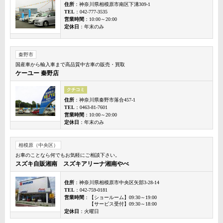
住所
：神奈川県相模原市南区下溝309-1
TEL
：042-777-3535
営業時間
：10:00～20:00
定休日
：年末のみ
秦野市
国産車から輸入車まで高品質中古車の販売・買取
ケーユー 秦野店
クチコミ
住所
：神奈川県秦野市落合457-1
TEL
：0463-81-7601
営業時間
：10:00～20:00
定休日
：年末のみ
相模原（中央区）
お車のことなら何でもお気軽にご相談下さい。
スズキ自販湘南 スズキアリーナ湘南やべ
住所
：神奈川県相模原市中央区矢部3-28-14
TEL
：042-759-0181
営業時間
：【ショールーム】09:30～19:00
【サービス受付】09:30～18:00
定休日
：火曜日