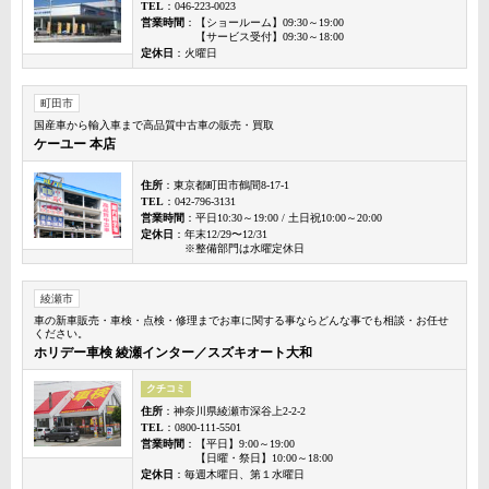
TEL
：046-223-0023
営業時間
：【ショールーム】09:30～19:00
【サービス受付】09:30～18:00
定休日
：火曜日
町田市
国産車から輸入車まで高品質中古車の販売・買取
ケーユー 本店
住所
：東京都町田市鶴間8-17-1
TEL
：042-796-3131
営業時間
：平日10:30～19:00 / 土日祝10:00～20:00
定休日
：年末12/29〜12/31
※整備部門は水曜定休日
綾瀬市
車の新車販売・車検・点検・修理までお車に関する事ならどんな事でも相談・お任せ
ください。
ホリデー車検 綾瀬インター／スズキオート大和
クチコミ
住所
：神奈川県綾瀬市深谷上2-2-2
TEL
：0800-111-5501
営業時間
：【平日】9:00～19:00
【日曜・祭日】10:00～18:00
定休日
：毎週木曜日、第１水曜日