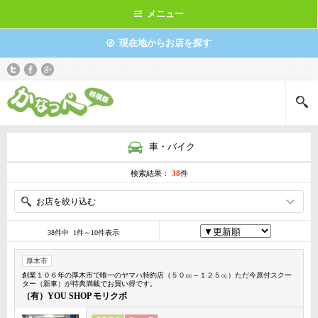
メニュー
現在地からお店を探す
車・バイク
検索結果：
38
件
お店を絞り込む
38件中 1件～10件表示
厚木市
創業１０６年の厚木市で唯一のヤマハ特約店（５０㏄～１２５㏄）ただ今原付スクー
ター（新車）が特典満載でお買い得です。
（有）YOU SHOP モリクボ