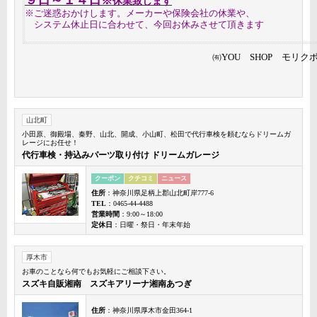
９日～１４日
※
休業致します
※ご迷惑おかけします。メーカーや保険会社の休業や、
システム休止日に合わせて、今回お休みさせて頂きます
㈲YOU SHOP モリク
山北町
小田原、御殿場、秦野、山北、開成、小山町、松田で代行車検を頼むならドリームガ
レージにお任せ！
代行車検・持込みパーツ取り付け ドリームガレージ
クーポン
クチコミ
ニュース
住所
：神奈川県足柄上郡山北町岸777-6
TEL
：0465-44-4488
営業時間
：9:00～18:00
定休日
：日曜・祭日・年末年始
厚木市
お車のことなら何でもお気軽にご相談下さい。
スズキ自販湘南 スズキアリーナ湘南あつぎ
住所
：神奈川県厚木市金田364-1