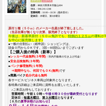
クチコミ
ニュース
住所
：神奈川県厚木市飯山604
TEL
：046-241-1248
営業時間
：10:00～18:30（最終受付）
定休日
：木曜日、第3水曜日
原付１種（５０㏄）のメーカー生産が終了致しました。
（当店在庫が無くなり次第、販売終了となります）
今後は、新基準原付（５０㏄免許でも、
特例の１２５㏄
の運転が
を中心に販売致します♪
●一般の分割払い（紙申請）ショッピングは、
頭金０円からＯＫです。3回～60回払いまでございます
【ご購入後の特典（新車）】
●
レッカー代金無料
(３年間)
〈市内不動車の引き上げ代金〉
●
安全点検無料
(３年間)
●
パンク修理無料
(１年間)
⇒
期間中なら、何回でもＯＫ(無料)
です
●
廃棄バイク
処分代金も無料
各サービス/ビジネス車両は対象外となります。
各特典の詳細はご来店時に資料をお渡しいたします。
♪ご来店お待ちしております♪
営業時間：午前１０時～
午後６時３０分が最終受付となります
定休日：
毎週木曜日
、
第３水曜日
となります。
【
８月の
夏季休暇のお知らせ】