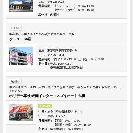
TEL
：046-223-0023
営業時間
：【ショールーム】09:30～19:00
【サービス受付】09:30～18:00
定休日
：火曜日
町田市
国産車から輸入車まで高品質中古車の販売・買取
ケーユー 本店
住所
：東京都町田市鶴間8-17-1
TEL
：042-796-3131
営業時間
：平日10:30～19:00 / 土日祝10:00～20:00
定休日
：年末12/29〜12/31
※整備部門は水曜定休日
綾瀬市
車の新車販売・車検・点検・修理までお車に関する事ならどんな事でも相談・お任せ
ください。
ホリデー車検 綾瀬インター／スズキオート大和
クチコミ
住所
：神奈川県綾瀬市深谷上2-2-2
TEL
：0800-111-5501
営業時間
：【平日】9:00～19:00
【日曜・祭日】10:00～18:00
定休日
：毎週木曜日、第１水曜日