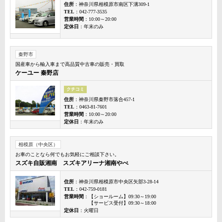
住所
：神奈川県相模原市南区下溝309-1
TEL
：042-777-3535
営業時間
：10:00～20:00
定休日
：年末のみ
秦野市
国産車から輸入車まで高品質中古車の販売・買取
ケーユー 秦野店
クチコミ
住所
：神奈川県秦野市落合457-1
TEL
：0463-81-7601
営業時間
：10:00～20:00
定休日
：年末のみ
相模原（中央区）
お車のことなら何でもお気軽にご相談下さい。
スズキ自販湘南 スズキアリーナ湘南やべ
住所
：神奈川県相模原市中央区矢部3-28-14
TEL
：042-759-0181
営業時間
：【ショールーム】09:30～19:00
【サービス受付】09:30～18:00
定休日
：火曜日