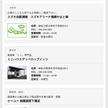
大和市
お車のことなら何でもお気軽にご相談下さい。
スズキ自販湘南 スズキアリーナ湘南やまと南
住所
：神奈川県大和市下和田810-1
TEL
：046-204-5001
営業時間
：09:30～19:00
定休日
：毎週火曜日
厚木市
英国車「ミニ」専門店。
ミニハウスディベロップメンツ
住所
：神奈川県厚木市中依知180-1
TEL
：046-246-3298
営業時間
：11:00～19:00
定休日
：水曜日
相模原（南区）
国産車から輸入車まで高品質中古車の販売・買取
ケーユー 相模原西下溝店