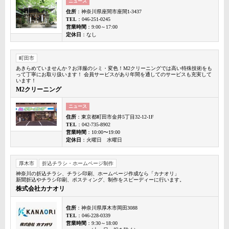
ニュース
住所
：神奈川県座間市座間1-3437
TEL
：046-251-0245
営業時間
：9:00～17:00
定休日
：なし
町田市
あきらめていませんか？お洋服のシミ・変色！M2クリーニングでは高い特殊技術をも
って丁寧にお取り扱います！ 会員サービスがあり年間を通してのサービスも充実して
います！
M2クリーニング
ニュース
住所
：東京都町田市金井5丁目32-12-1F
TEL
：042-735-8902
営業時間
：10:00〜19:00
定休日
：火曜日 水曜日
厚木市
折込チラシ・ホームページ制作
神奈川の折込チラシ、チラシ印刷、ホームページ作成なら「カナオリ」
新聞折込やチラシ印刷、ポスティング、制作をスピーディーに行います。
株式会社カナオリ
住所
：神奈川県厚木市岡田3088
TEL
：046-228-0339
営業時間
：9:30～18:00