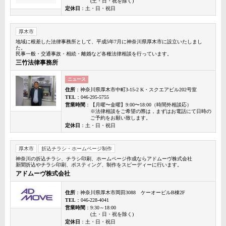
(土・日・祝を除く)
定休日
：土・日・祝日
厚木市
地域に根差した法律事務所として、平成5年7月に神奈川県厚木市に設立いたしまし
た。
民事一般・交通事故・相続・離婚など各種法律相談を行っています。
三竹法律事務所
ニュース
住所
：神奈川県厚木市中町3-15-2 K・スクエアビル202号室
TEL
：046-295-5755
営業時間
：【月曜〜金曜】9:00〜18:00（時間外相談応）
※法律相談をご希望の際は，まずはお電話にて日時の
ご予約をお願い致します。
定休日
：土・日・祝日
厚木市
折込チラシ・ホームページ制作
神奈川の折込チラシ、チラシ印刷、ホームページ作成ならアドムーヴ株式会社
新聞折込やチラシ印刷、ポスティング、制作をスピーディーに行います。
アドムーヴ株式会社
住所
：神奈川県厚木市岡田3088 ケーオービルB棟2F
TEL
：046-228-4041
営業時間
：9:30～18:00
(土・日・祝を除く)
定休日
：土・日・祝日