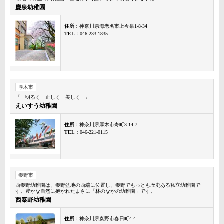
慶泉幼稚園
住所
：神奈川県海老名市上今泉1-8-34
TEL
：046-233-1835
厚木市
『 明るく 正しく 美しく 』
えいすう幼稚園
住所
：神奈川県厚木市寿町3-14-7
TEL
：046-221-0115
秦野市
西秦野幼稚園は、秦野盆地の西端に位置し、秦野でもっとも歴史ある私立幼稚園で
す。豊かな自然に抱かれたまさに「林のなかの幼稚園」です。
西秦野幼稚園
住所
：神奈川県秦野市春日町4-4