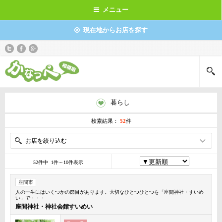
メニュー
現在地からお店を探す
暮らし
検索結果：
52
件
お店を絞り込む
52件中 1件～10件表示
座間市
人の一生にはいくつかの節目があります。大切なひとつひとつを「座間神社・すいめ
い」で・・・
座間神社・神社会館すいめい