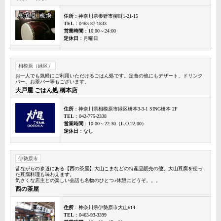
住所
：神奈川県秦野市柳町1-21-15
TEL
：0463-87-1833
営業時間
：16:00～24:00
定休日
：月曜日
相模原（緑区）
お一人でも気軽にご利用いただけるごはん処です。定食の他にもデザート、ドリンク
バー、お茶バー等もございます。
大戸屋 ごはん処 橋本店
住所
：神奈川県相模原市緑区橋本3-3-1 SING橋本 2F
TEL
：042-775-2338
営業時間
：10:00～22:30（L.O.22:00）
定休日
：なし
伊勢原市
昔ながらの参道にある【西の茶屋】大山こまなどの特産品販売の他、大山豆腐を使っ
た豆腐料理も味わえます。
気さくな店主との楽しい会話も名物のひとつ♪休憩にどうぞ。。。
西の茶屋
住所
：神奈川県伊勢原市大山614
TEL
：0463-93-3399