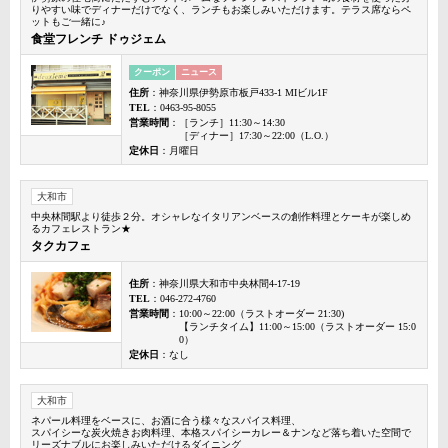
りやすい味でディナーだけでなく、ランチもお楽しみいただけます。テラス席ならペ
ットもご一緒に♪
食堂フレンチ ドゥジェム
クーポン
ニュース
住所
：神奈川県伊勢原市板戸433-1 MIビル1F
TEL
：0463-95-8055
営業時間
：［ランチ］11:30～14:30
［ディナー］17:30～22:00（L.O.）
定休日
：月曜日
大和市
中央林間駅より徒歩２分。オシャレなイタリアンベースの創作料理とケーキが楽しめ
るカフェレストラン★
タクカフェ
住所
：神奈川県大和市中央林間4-17-19
TEL
：046-272-4760
営業時間
：10:00～22:00（ラストオーダー 21:30)
【ランチタイム】11:00～15:00（ラストオーダー 15:0
0）
定休日
：なし
大和市
ネパール料理をベースに、お酒に合う様々なスパイス料理、
スパイシーな炭火焼きお肉料理、本格スパイシーカレー＆ナンなど落ち着いた空間で
リーズナブルにお楽しみいただけるダイニング