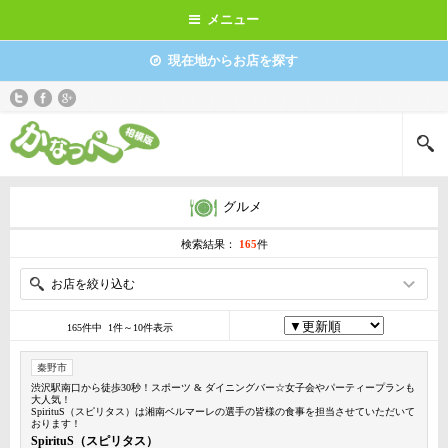
メニュー
現在地からお店を探す
グルメ
検索結果：
165
件
お店を絞り込む
165件中 1件～10件表示
秦野市
渋沢駅南口から徒歩30秒！スポーツ & ダイニングバー☆女子会やパーティープランも
大人気！
SpirituS（スピリタス）は湘南ベルマーレの選手の皆様の食事を担当させていただいて
おります！
SpirituS（スピリタス）