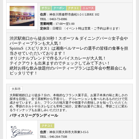
チラシ
クーポン
クチコミ
ニュース
住所
：神奈川県秦野市曲松1-2-1 LIBRE 102
TEL
：0463-73-6986
営業時間
：17:00〜翌1:00
定休日
：日曜日 〈イベント時は営業・ご予約は承ります〉
渋沢駅南口から徒歩30秒！スポーツ & ダイニングバー☆女子会や
パーティープランも大人気！
SpirituS（スピリタス）は湘南ベルマーレの選手の皆様の食事を担
当させていただいております！
オリジナルブレンドで作るスパイスカレーが大人気！
テイクアウトも出来ますのでチェックしてみて下さい！
絶対お得な飲み放題付のパーティープランは忘年会や懇親会にも
ピッタリです！
大和市
大和駅相鉄口より徒歩７分の、本格的なフランス菓子店。お菓子本来の味と美しさの
探求を目指し、全て原材料から手造りし、デコレーションも食べられるものだけで完
成させています。また、フランスの地方菓子や焼菓子の美味しさを知っていただくた
め、季節のタルトやカヌレなども常時ご紹介。定番のお菓子に加え、季節ごとに変わ
るラインナップもお楽しみいただけます。
パティスリーグランディール
クチコミ
住所
：神奈川県大和市大和東3-15-5
TEL
：046-264-7508