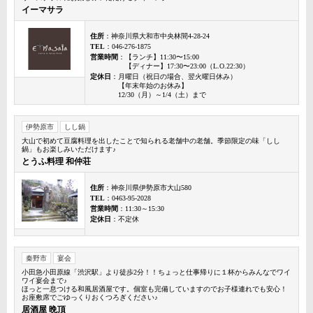
イーマサラ
住所
：神奈川県大和市中央林間4-28-24
TEL
：046-276-1875
営業時間
：【ランチ】11:30〜15:00
【ディナー】17:30〜23:00（L.O.22:30）
定休日
：月曜日（祝日の場合、翌火曜日休み）
【年末年始のお休み】
12/30（月）～1/4（土）まで
伊勢原市
しし鍋
大山で初めて豆腐料理を出したことで知られる老舗中の老舗。季節限定の味「しし
鍋」もお楽しみいただけます♪
とうふ料理 和仲荘
住所
：神奈川県伊勢原市大山580
TEL
：0463-95-2028
営業時間
：11:30～15:30
定休日
：不定休
秦野市
宴会
小田急小田原線「渋沢駅」より徒歩2分！！ちょっと仕事帰りに１杯からみんなでワイ
ワイ宴会まで♪
ほっと一息つける和風居酒屋です。個室も完備していますのでお子様連れでも安心！
お座敷席でごゆっくりおくつろぎください♪
居酒屋 晩頂