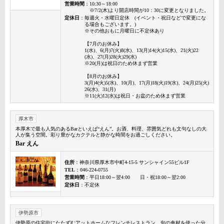
営業時間
：10:30～18:00
※7/2(木)より開店時間が10：30に変更となりました。
定休日
：毎週火・水曜日定休 (イベント・祝日などで変更にな
る場合もございます。)
※その他おもに月曜日に不定休あり
【7月のお休み】
1(水)、6(月)7(火)8(水)、13(月)14(火)15(水)、21(火)22
(水)、27(月)28(火)29(水)
※20(月)は祝日のため休まず営業
【8月のお休み】
3(月)4(火)5(水)、10(月)、17(月)18(火)19(水)、24(月)25(火)
26(水)、31(月)
※11(火)12(水)は祝日・お盆のため休まず営業
厚木市
本厚木で最も人気のあるBarといえば“えん”。お酒、料理、雰囲気どれも文句なしの大
人が集う空間。彩り豊かなカクテルと静かな時間をお過ごしください。
Bar えん
住所
：神奈川県厚木市中町4-15-5 サンシャイン55ビル1F
TEL
：046-224-0755
営業時間
：平日18:00～翌4:00 日・祝18:00～翌2:00
定休日
：不定休
伊勢原市
伊勢原の住宅街にたたずむアットホームなフレンチレストラン。旬の食材を使った分