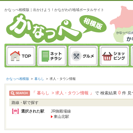
かなっぺ相模版｜出かけよう！かながわの地域ポータルサイト
かなっぺ相模版
>
暮らし
>
求人・タウン情報
0
「 暮らし > 求人・タウン情報 」
で 検索結果
件 見
路線・駅で探す
選択された駅
JR御殿場線
東山北駅