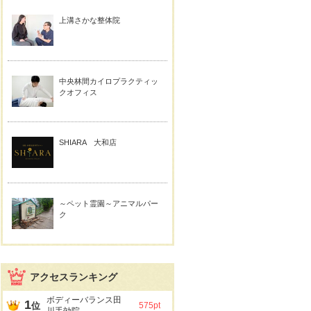
上溝さかな整体院
中央林間カイロプラクティッ
クオフィス
SHIARA 大和店
～ペット霊園～アニマルパー
ク
アクセスランキング
ボディーバランス田
1
位
575pt