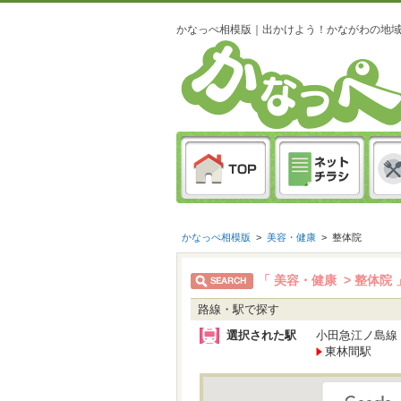
かなっぺ相模版｜出かけよう！かながわの地
かなっぺ相模版
>
美容・健康
>
整体院
「 美容・健康 > 整体院
路線・駅で探す
選択された駅
小田急江ノ島線
東林間駅