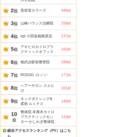
川手効院
2
美容室カラーズ
446pt
位
3
山崎バランス治療院
259pt
位
4
epi 小田急相模原店
237pt
位
アキヒロカイロプラ
5
位
192pt
クティックオフィス
6
相武台駅前整骨院
189pt
位
7
ROSSO -ロッソ-
177pt
位
ヘアーサロン スエヒ
8
位
161pt
ロ
キックボクシング&
9
位
148pt
柔術 ルミナス
整体院 本厚木カイロ
10
プラクティックセン
133pt
位
ター かしわぎ整体院
総合アクセスランキング（PV）はこち
ら