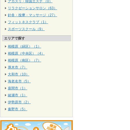
アカスリ・韓国エステ （0）
リラクゼーションサロン（63）
針灸・按摩・マッサージ（27）
フィットネスクラブ（1）
スポーツスクール（9）
エリアで探す
相模原（緑区）（1）
相模原（中央区）（4）
相模原（南区）（7）
厚木市（7）
大和市（10）
海老名市（5）
座間市（1）
綾瀬市（1）
伊勢原市（2）
秦野市（5）