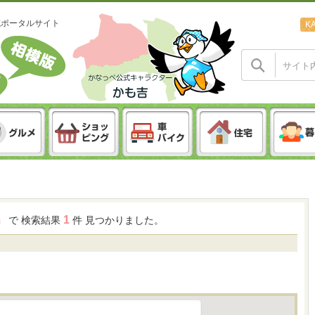
域ポータルサイト
K
1
 」
で 検索結果
件 見つかりました。