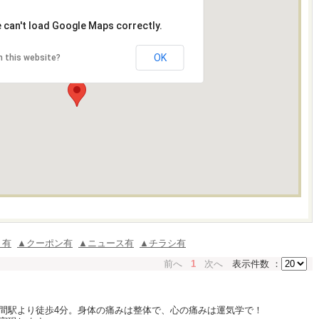
 can't load Google Maps correctly.
OK
 this website?
ミ有
▲クーポン有
▲ニュース有
▲チラシ有
前へ
1
次へ
表示件数 ：
間駅より徒歩4分。身体の痛みは整体で、心の痛みは運気学で！