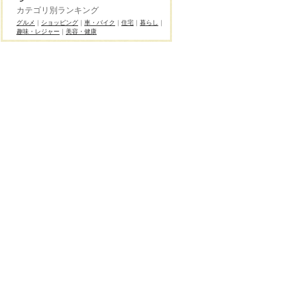
カテゴリ別ランキング
グルメ
｜
ショッピング
｜
車・バイク
｜
住宅
｜
暮らし
｜
趣味・レジャー
｜
美容・健康