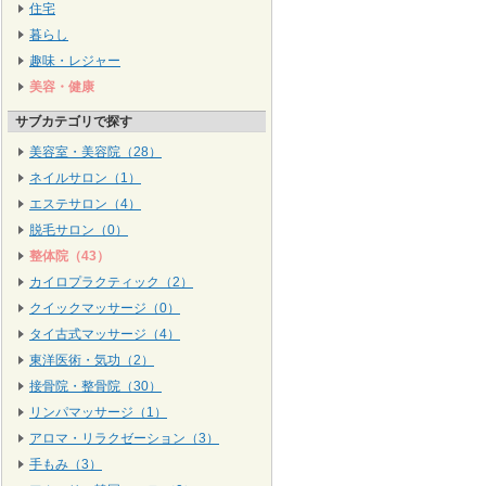
住宅
暮らし
趣味・レジャー
美容・健康
サブカテゴリで探す
美容室・美容院（28）
ネイルサロン（1）
エステサロン（4）
脱毛サロン（0）
整体院（43）
カイロプラクティック（2）
クイックマッサージ（0）
タイ古式マッサージ（4）
東洋医術・気功（2）
接骨院・整骨院（30）
リンパマッサージ（1）
アロマ・リラクゼーション（3）
手もみ（3）