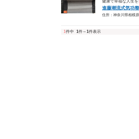
健康で幸福な人生を
進藤潮流式気功
住所：神奈川県相模原市南区
1
件中
1
件～
1
件表示