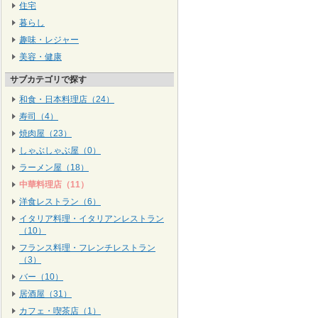
住宅
暮らし
趣味・レジャー
美容・健康
サブカテゴリで探す
和食・日本料理店（24）
寿司（4）
焼肉屋（23）
しゃぶしゃぶ屋（0）
ラーメン屋（18）
中華料理店（11）
洋食レストラン（6）
イタリア料理・イタリアンレストラン
（10）
フランス料理・フレンチレストラン
（3）
バー（10）
居酒屋（31）
カフェ・喫茶店（1）