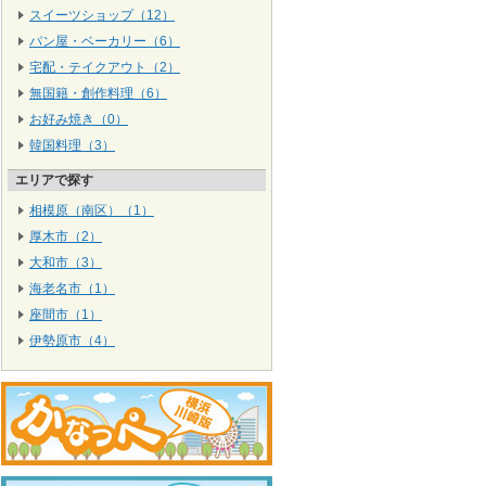
スイーツショップ（12）
パン屋・ベーカリー（6）
宅配・テイクアウト（2）
無国籍・創作料理（6）
お好み焼き（0）
韓国料理（3）
エリアで探す
相模原（南区）（1）
厚木市（2）
大和市（3）
海老名市（1）
座間市（1）
伊勢原市（4）