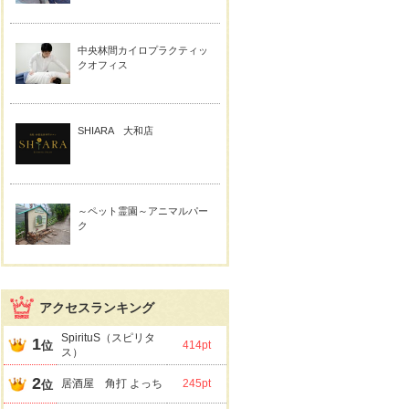
中央林間カイロプラクティッ
クオフィス
SHIARA 大和店
～ペット霊園～アニマルパー
ク
アクセスランキング
SpirituS（スピリタ
1
位
414pt
ス）
2
居酒屋 角打 よっち
245pt
位