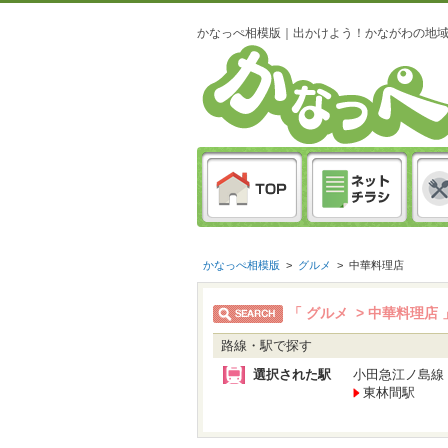
かなっぺ相模版｜出かけよう！かながわの地
かなっぺ相模版
>
グルメ
>
中華料理店
「 グルメ > 中華料理店
路線・駅で探す
選択された駅
小田急江ノ島線
東林間駅