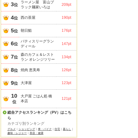
ラーメン屋 富山ブ
3
位
209pt
ラック麺家いろは
4
西の茶屋
190pt
位
5
朝日鮨
176pt
位
パティスリーグラン
6
位
147pt
ディール
森のカフェ＆レスト
7
位
134pt
ラン オレンジツリー
8
焼肉 恵美寿
126pt
位
9
大津屋
123pt
位
10
大戸屋 ごはん処 橋
121pt
本店
位
総合アクセスランキング（PV）はこち
ら
カテゴリ別ランキング
グルメ
｜
ショッピング
｜
車・バイク
｜
住宅
｜
暮らし
｜
趣味・レジャー
｜
美容・健康