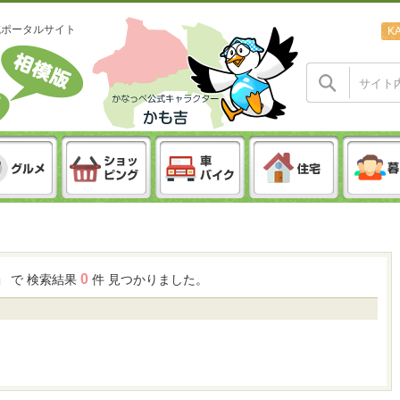
域ポータルサイト
K
0
 」
で 検索結果
件 見つかりました。