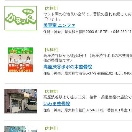
[大和市]
ウッド調の心地良い空間で、普段の疲れも癒してあ
ています。
美容室 ニンファ
住所：神奈川県大和市福田2003-6 1F TEL：046-269-11
[大和市]
高座渋谷駅から徒歩3分！【高座渋谷ポポの木整骨
価の整骨院です♪
高座渋谷ポポの木整骨院
住所：神奈川県大和市渋谷5-37-9 ekinia102 TEL：046-2
[大和市]
高座渋谷駅より徒歩11分。接骨・柔道整復の施設で
いわま整骨院
住所：神奈川県大和市福田3759-11 桜一番館101号室 TEL：
[大和市]