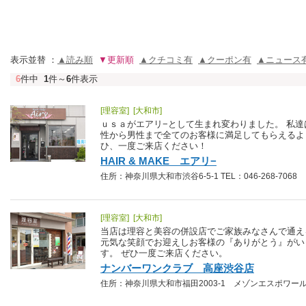
表示並替 ：
▲読み順
▼更新順
▲クチコミ有
▲クーポン有
▲ニュース
6
件中
1
件～
6
件表示
[理容室] [大和市]
ｕｓａがエアリ−として生まれ変わりました。 私
性から男性まで全てのお客様に満足してもらえるよ
ひ、一度ご来店ください！
HAIR & MAKE エアリ−
住所：神奈川県大和市渋谷6-5-1 TEL：046-268-7068
[理容室] [大和市]
当店は理容と美容の併設店でご家族みなさんで通え
元気な笑顔でお迎えしお客様の『ありがとう』がい
す。 ぜひ一度ご来店ください。
ナンバーワンクラブ 高座渋谷店
住所：神奈川県大和市福田2003-1 メゾンエスポワール1F T