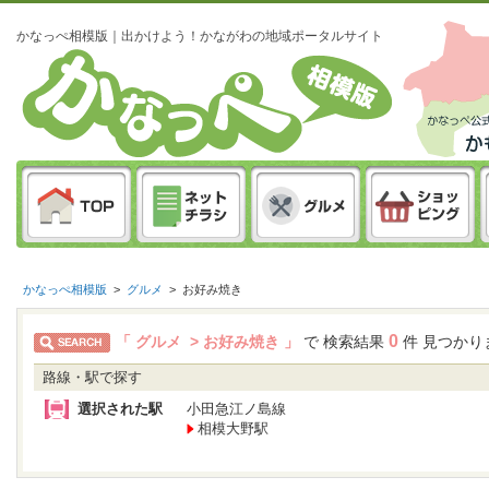
かなっぺ相模版｜出かけよう！かながわの地域ポータルサイト
かなっぺ相模版
>
グルメ
>
お好み焼き
0
「 グルメ > お好み焼き 」
で 検索結果
件 見つかり
路線・駅で探す
選択された駅
小田急江ノ島線
相模大野駅