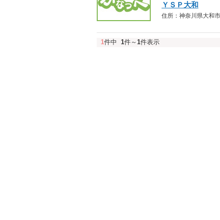
ＹＳＰ大和
住所：神奈川県大和市深見西
1
件中
1
件～
1
件表示