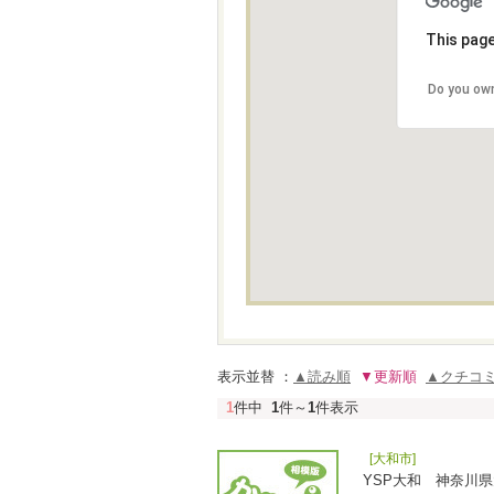
This page
Do you own
表示並替 ：
▲読み順
▼更新順
▲クチコ
1
件中
1
件～
1
件表示
[大和市]
YSP大和 神奈川