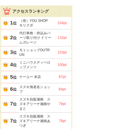
アクセスランキング
（有）YOU SHOP
1
位
334pt
モリクボ
代行車検・持込みパ
2
位
ーツ取り付け ドリー
132pt
ムガレージ
モトショップOUTR
3
位
103pt
UN
ミニハウスディベロ
4
位
100pt
ップメンツ
5
ケーユー 本店
87pt
位
スズキ海老名ショッ
6
位
84pt
プ
スズキ自販湘南 ス
7
位
ズキアリーナ湘南や
79pt
まと
スズキ自販湘南 ス
7
位
ズキアリーナ湘南あ
79pt
つぎ