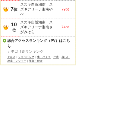
スズキ自販湘南 ス
7
位
ズキアリーナ湘南や
79pt
べ
スズキ自販湘南 ス
10
ズキアリーナ湘南さ
74pt
位
がみはら
総合アクセスランキング（PV）はこち
ら
カテゴリ別ランキング
グルメ
｜
ショッピング
｜
車・バイク
｜
住宅
｜
暮らし
｜
趣味・レジャー
｜
美容・健康