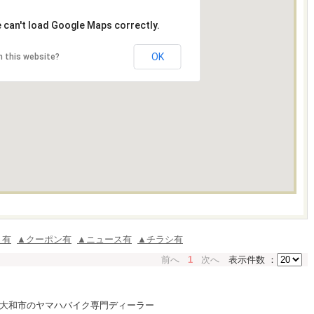
 can't load Google Maps correctly.
OK
 this website?
ミ有
▲クーポン有
▲ニュース有
▲チラシ有
前へ
1
次へ
表示件数 ：
県大和市のヤマハバイク専門ディーラー