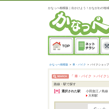
かなっぺ相模版｜出かけよう！かながわの地
かなっぺ相模版
>
車・バイク
>
バイクショップ
「 車・バイク > バイク
路線・駅で探す
選択された駅
小田急江ノ島線
大和駅