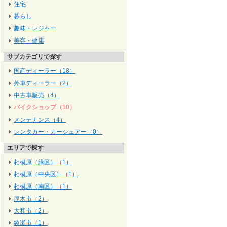
住宅
暮らし
趣味・レジャー
美容・健康
サブカテゴリで探す
国産ディーラー（18）
外車ディーラー（2）
中古車販売（4）
バイクショップ（10）
メンテナンス（4）
レンタカー・カーシェアー（0）
エリアで探す
相模原（緑区）（1）
相模原（中央区）（1）
相模原（南区）（1）
厚木市（2）
大和市（2）
綾瀬市（1）