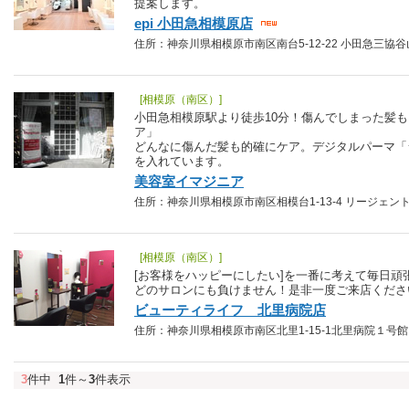
提案します。
epi 小田急相模原店
住所：神奈川県相模原市南区南台5-12-22 小田急三協谷山ハイ
[相模原（南区）]
小田急相模原駅より徒歩10分！傷んでしまった髪
ア」
どんなに傷んだ髪も的確にケア。デジタルパーマ「
を入れています。
美容室イマジニア
住所：神奈川県相模原市南区相模台1-13-4 リージェントパレス1
[相模原（南区）]
[お客様をハッピーにしたい]を一番に考えて毎日頑
どのサロンにも負けません！是非一度ご来店くださ
ビューティライフ 北里病院店
住所：神奈川県相模原市南区北里1-15-1北里病院１号館１階 T
3
件中
1
件～
3
件表示