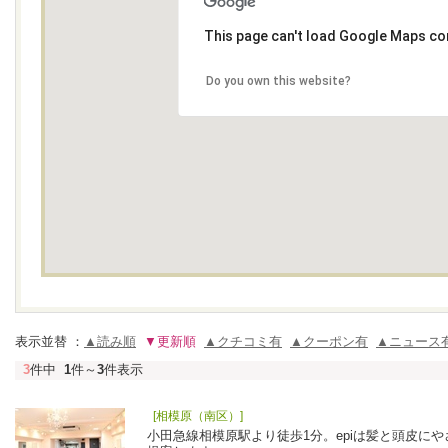
This page can't load Google Maps cor
Do you own this website?
表示並替 ：
▲読み順
▼更新順
▲クチコミ有
▲クーポン有
▲ニュース
3
件中
1
件～
3
件表示
[相模原（南区）]
小田急線相模原駅より徒歩1分。epiは髪と頭皮に