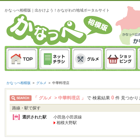
かなっぺ相模版｜出かけよう！かながわの地域ポータルサイト
かなっぺ相模版
>
グルメ
>
中華料理店
0
「 グルメ > 中華料理店 」
で 検索結果
件 見つかり
路線・駅で探す
選択された駅
小田急小田原線
相模大野駅