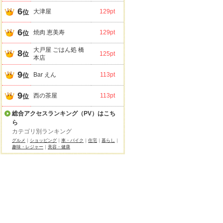
6
大津屋
129pt
位
6
焼肉 恵美寿
129pt
位
大戸屋 ごはん処 橋
8
位
125pt
本店
9
Bar えん
113pt
位
9
西の茶屋
113pt
位
総合アクセスランキング（PV）はこち
ら
カテゴリ別ランキング
グルメ
｜
ショッピング
｜
車・バイク
｜
住宅
｜
暮らし
｜
趣味・レジャー
｜
美容・健康