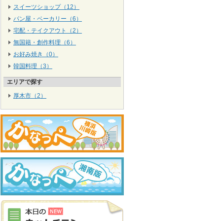
スイーツショップ（12）
パン屋・ベーカリー（6）
宅配・テイクアウト（2）
無国籍・創作料理（6）
お好み焼き（0）
韓国料理（3）
エリアで探す
厚木市（2）