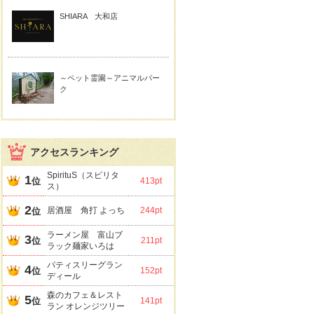
SHIARA 大和店
～ペット霊園～アニマルパー
ク
アクセスランキング
SpirituS（スピリタ
1
位
413pt
ス）
2
居酒屋 角打 よっち
244pt
位
ラーメン屋 富山ブ
3
位
211pt
ラック麺家いろは
パティスリーグラン
4
位
152pt
ディール
森のカフェ＆レスト
5
位
141pt
ラン オレンジツリー