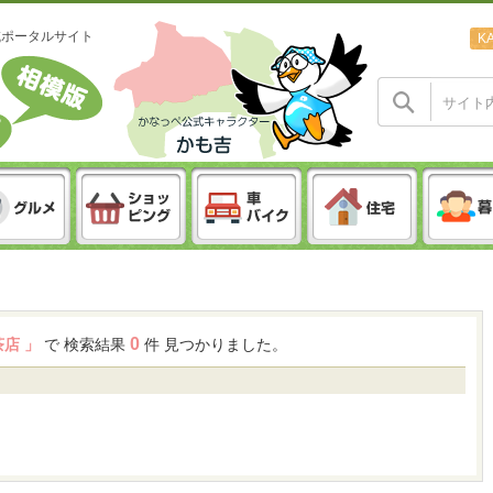
域ポータルサイト
K
0
茶店 」
で 検索結果
件 見つかりました。