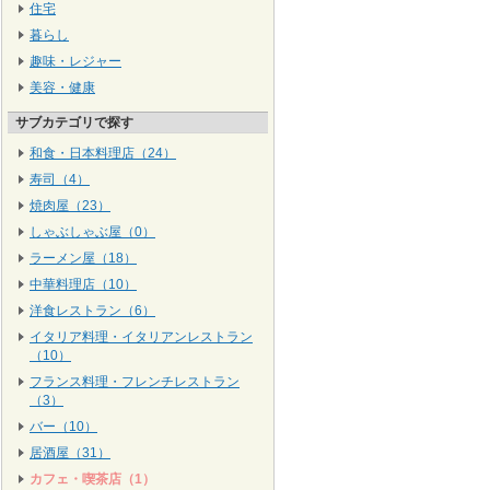
住宅
暮らし
趣味・レジャー
美容・健康
サブカテゴリで探す
和食・日本料理店（24）
寿司（4）
焼肉屋（23）
しゃぶしゃぶ屋（0）
ラーメン屋（18）
中華料理店（10）
洋食レストラン（6）
イタリア料理・イタリアンレストラン
（10）
フランス料理・フレンチレストラン
（3）
バー（10）
居酒屋（31）
カフェ・喫茶店（1）