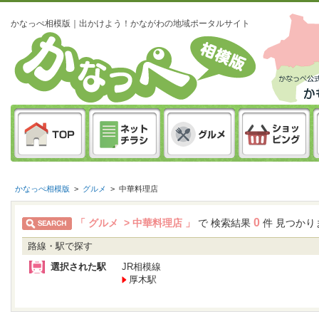
かなっぺ相模版｜出かけよう！かながわの地域ポータルサイト
かなっぺ相模版
>
グルメ
>
中華料理店
0
「 グルメ > 中華料理店 」
で 検索結果
件 見つかり
路線・駅で探す
選択された駅
JR相模線
厚木駅