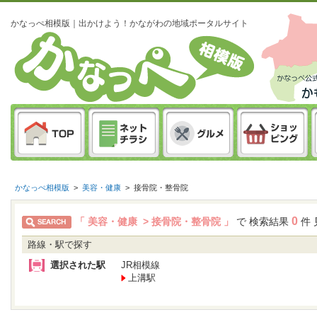
かなっぺ相模版｜出かけよう！かながわの地域ポータルサイト
かなっぺ相模版
>
美容・健康
>
接骨院・整骨院
0
「 美容・健康 > 接骨院・整骨院 」
で 検索結果
件 
路線・駅で探す
選択された駅
JR相模線
上溝駅