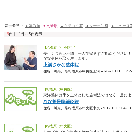
表示並替 ：
▲読み順
▼更新順
▲クチコミ有
▲クーポン有
▲ニュース
5
件中
1
件～
5
件表示
[相模原（中央区）]
長引くつらい不調、一人で悩まずご相談ください！
かな身体を取り戻します。
上溝さかな整体院
住所：神奈川県相模原市中央区上溝6-1-6-2F TEL：042-7
[相模原（中央区）]
東洋整体は手を主体とした施術法ではなく、足によ
なな整骨院鍼灸院
住所：神奈川県相模原市中央区中央6-9-17 TEL：042-851
[相模原（中央区）]
リーズナブルな料金と確かな技術力で、リラックス