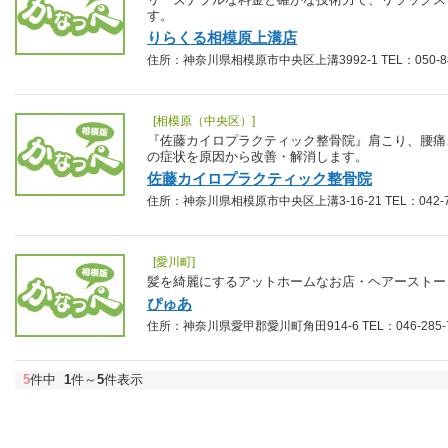
す。
りらくる相模原上溝店
住所：神奈川県相模原市中央区上溝3992-1 TEL：050-888
[相模原（中央区）]
『佐藤カイロプラクティック整骨院』肩こり、腰痛
の症状を原因から改善・解消します。
佐藤カイロプラクティック整骨院
住所：神奈川県相模原市中央区上溝3-16-21 TEL：042-76
[愛川町]
髪を綺麗にするアットホームなお店・ヘアーストー
ぴゅあ
住所：神奈川県愛甲郡愛川町角田914-6 TEL：046-285-7
5
件中
1
件～
5
件表示