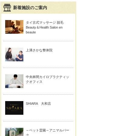
新着施設のご案内
タイ古式マッサージ 脱毛
Beauty＆Health Salon en
beaute
上溝さかな整体院
中央林間カイロプラクティッ
クオフィス
SHIARA 大和店
～ペット霊園～アニマルパー
ク