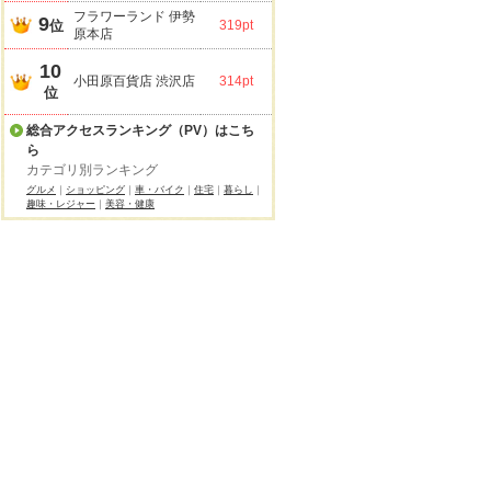
フラワーランド 伊勢
9
位
319pt
原本店
10
小田原百貨店 渋沢店
314pt
位
総合アクセスランキング（PV）はこち
ら
カテゴリ別ランキング
グルメ
｜
ショッピング
｜
車・バイク
｜
住宅
｜
暮らし
｜
趣味・レジャー
｜
美容・健康