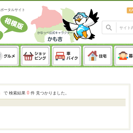
域ポータルサイト
K
0
 」
で 検索結果
件 見つかりました。