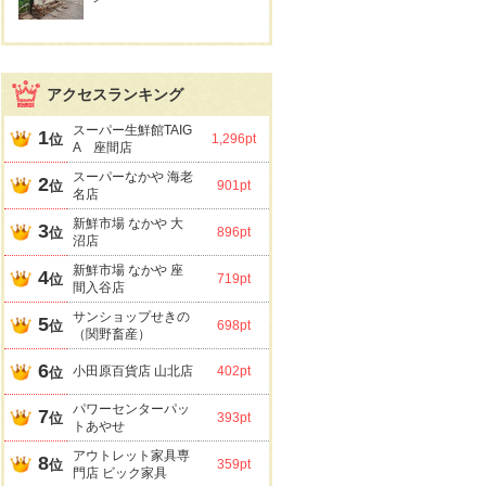
アクセスランキング
スーパー生鮮館TAIG
1
位
1,296pt
A 座間店
スーパーなかや 海老
2
位
901pt
名店
新鮮市場 なかや 大
3
位
896pt
沼店
新鮮市場 なかや 座
4
位
719pt
間入谷店
サンショップせきの
5
位
698pt
（関野畜産）
6
小田原百貨店 山北店
402pt
位
パワーセンターパッ
7
位
393pt
トあやせ
アウトレット家具専
8
位
359pt
門店 ビック家具