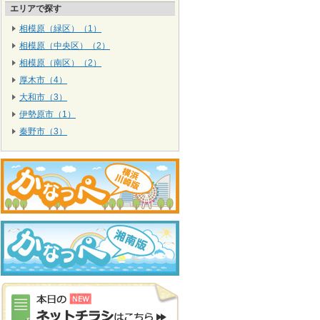
エリアで探す
相模原（緑区）（1）
相模原（中央区）（2）
相模原（南区）（2）
厚木市（4）
大和市（3）
伊勢原市（1）
秦野市（3）