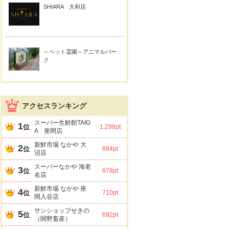
SHIARA 大和店
～ペット霊園～アニマルパー
ク
アクセスランキング
スーパー生鮮館TAIG
1
位
1,298pt
A 座間店
新鮮市場 なかや 大
2
位
884pt
沼店
スーパーなかや 海老
3
位
878pt
名店
新鮮市場 なかや 座
4
位
710pt
間入谷店
サンショップせきの
5
位
692pt
（関野畜産）