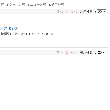
ミ有
▲クーポン有
▲ニュース有
▲チラシ有
前へ
1
次へ
表示件数 ：
ルカスタジオ
下九沢2434 TEL：042-761-0120
前へ
1
次へ
表示件数 ：