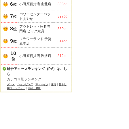
6
小田原百貨店 山北店
398pt
位
パワーセンターパッ
7
位
397pt
トあやせ
アウトレット家具専
8
位
350pt
門店 ビック家具
フラワーランド 伊勢
9
位
314pt
原本店
10
小田原百貨店 渋沢店
312pt
位
総合アクセスランキング（PV）はこち
ら
カテゴリ別ランキング
グルメ
｜
ショッピング
｜
車・バイク
｜
住宅
｜
暮らし
｜
趣味・レジャー
｜
美容・健康