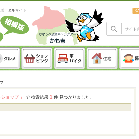
域ポータルサイト
K
プ
1
トショップ 」
で 検索結果
件 見つかりました。