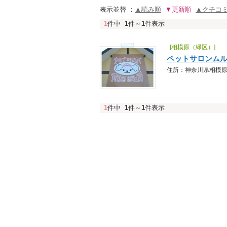
表示並替 ：
▲読み順
▼更新順
▲クチコ
1
件中
1
件～
1
件表示
[相模原（緑区）]
ペットサロンム
住所：神奈川県相模原市緑区
1
件中
1
件～
1
件表示