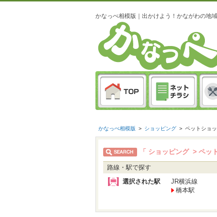
かなっぺ相模版｜出かけよう！かながわの地
かなっぺ相模版
>
ショッピング
>
ペットショッ
「 ショッピング > ペッ
路線・駅で探す
選択された駅
JR横浜線
橋本駅