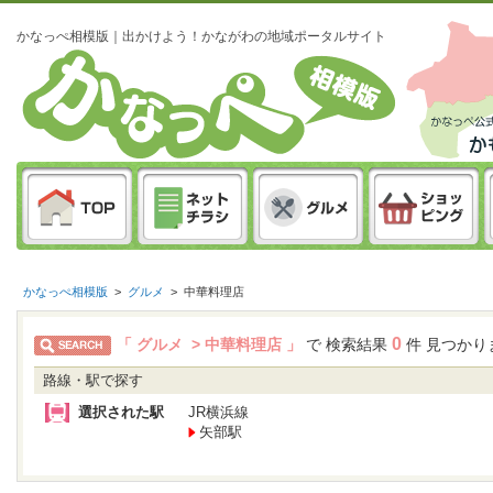
かなっぺ相模版｜出かけよう！かながわの地域ポータルサイト
かなっぺ相模版
>
グルメ
>
中華料理店
0
「 グルメ > 中華料理店 」
で 検索結果
件 見つかり
路線・駅で探す
選択された駅
JR横浜線
矢部駅